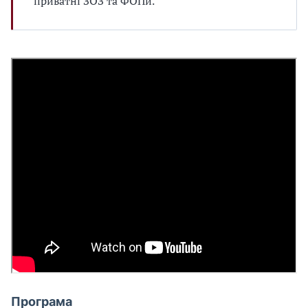
приватні ЗОЗ та ФОПи.
Програма