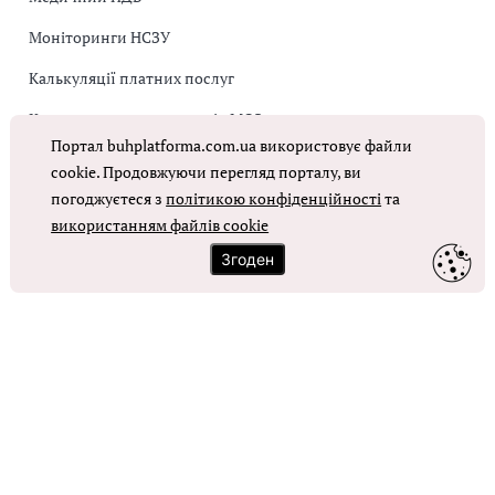
Моніторинги НСЗУ
Калькуляції платних послуг
Коригувальна накладна від МОЗ
Портал buhplatforma.com.ua використовує файли
Оплата праці в КНП
cookie. Продовжуючи перегляд порталу, ви
погоджуєтеся з
політикою конфіденційності
та
ОТРИМАТИ ДОСТУП
використанням файлів cookie
Згоден
Контакти
Зворотний зв'язок
Карта сайту