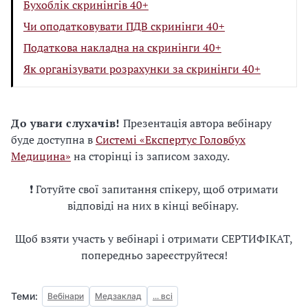
Бухоблік скринінгів 40+
Чи оподатковувати ПДВ скринінги 40+
Податкова накладна на скринінги 40+
Як організувати розрахунки за скринінги 40+
До уваги слухачів!
Презентація автора вебінару
буде доступна в
Системі «Експертус Головбух
Медицина»
на сторінці із записом заходу.
❗️ Готуйте свої запитання спікеру, щоб отримати
відповіді на них в кінці вебінару.
Щоб взяти участь у вебінарі і отримати СЕРТИФІКАТ,
попередньо зареєструйтеся!
Теми:
Вебінари
Медзаклад
... всі