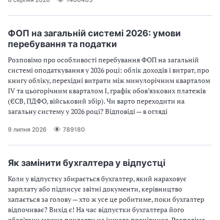
ФОП на загальній системі 2026: умови
перебування та податки
Розповімо про особливості перебування ФОП на загальній
системі оподаткування у 2026 році: облік доходів і витрат, про
книгу обліку, перехідні витрати між минулорічним кварталом
IV та цьогорічним кварталом І, графік обов’язкових платежів
(ЄСВ, ПДФО, військовий збір). Чи варто переходити на
загальну систему у 2026 році? Відповіді — в огляді
9 липня 2026
789180
Як замінити бухгалтера у відпустці
Коли у відпустку збирається бухгалтер, який нараховує
зарплату або підписує звітні документи, керівництво
хапається за голову — хто ж усе це робитиме, поки бухгалтер
відпочиває? Вихід є! На час відпустки бухгалтера його
обов’язки можна покласти на іншого працівника. Розповімо,