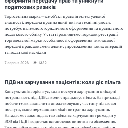
оформити передачу прав та уникнути
податкових ризиків
Торговельна марка — це об’єкт права інтелектуальної
власності, передача прав на який, як і на технічні умови,
потребує належного юридичного оформлення та правильного
податкового обліку. У статті розглянемо порядок реєстрації
торговельної марки, особливості оформлення тимчасової
передачі прав, документальне супроводження таких операцій
та податкові наслідки
7 серпня 2026
1332
ПДВ на харчування пацієнтів: коли діє пільга
Консультація зорієнтує, коли послуги харчування в лікарні
потрапляють під ПДВ, а коли спрацьовує пільга. На прикладі
побачите, як визначити оподатковувану частину пільгової
послуги, якщо перевищили ліміт витрат на харчування.
Нагадаємо: законодавство звільняє харчування громадян у
ЗОЗ від ПДВ і водночас встановлює винятки та обмеження.
Тож додайте консультація в корисне та звіряйтеся, щоб не