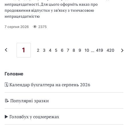
непрацездатності. Для цього оформіть наказ про
продовження відпустки у зв’язку з тимчасовою
непрацездатністю
7 серпня 2026
2375
1
...
2
3
4
5
6
7
8
9
10
419
420
Головне
🗓️ Календар бухгалтера на серпень 2026
📝 Популярні зразки
▶️ Головбух у соцмережах