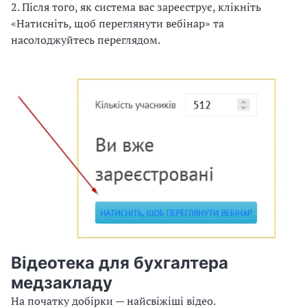
2. Після того, як система вас зареєструє, клікніть
е
«Натисніть, щоб переглянути вебінар» та
р
насолоджуйтесь переглядом.
е
г
л
я
д
з
а
п
и
с
у
Відеотека для бухгалтера
в
медзакладу
е
На початку добірки — найсвіжіші відео.