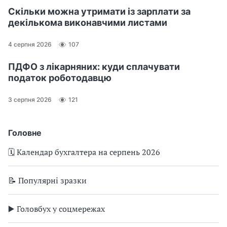
а
Скільки можна утримати із зарплати за
н
декількома виконавчими листами
н
я
4 серпня 2026
107
б
ПДФО з лікарняних: куди сплачувати
у
податок роботодавцю
д
ь
3 серпня 2026
121
-
я
к
Головне
и
🗓️ Календар бухгалтера на серпень 2026
х
м
а
📝 Популярні зразки
т
е
▶️ Головбух у соцмережах
р
і