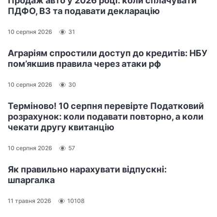
Продаж авто у 2026 році: коли сплачувати
ПДФО, ВЗ та подавати декларацію
с
ь
10 серпня 2026
31
п
е
Аграріям спростили доступ до кредитів: НБУ
р
пом’якшив правила через атаки рф
е
г
10 серпня 2026
30
л
я
Терміново! 10 серпня перевірте Податковий
д
розрахунок: коли подавати повторно, а коли
чекати другу квитанцію
о
м
10 серпня 2026
57
.
Як правильно нарахувати відпускні:
шпаргалка
П
о
11 травня 2026
10108
в