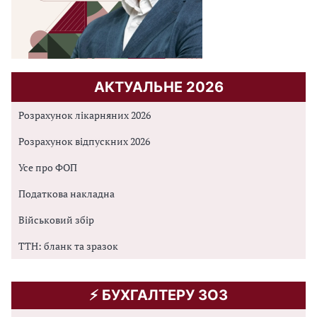
г
о
д
о
з
АКТУАЛЬНЕ 2026
в
о
Розрахунок лікарняних 2026
л
у
Розрахунок відпускних 2026
р
Усе про ФОП
е
д
Податкова накладна
а
Військовий збір
к
ц
ТТН: бланк та зразок
і
ї
с
⚡️ БУХГАЛТЕРУ ЗОЗ
а