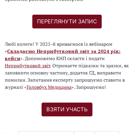
,
к
л
ПЕРЕГЛЯНУТИ ЗАПИС
і
к
н
Любі колеги! У 2025-й вриваємося із вебінаром
і
«
Складаємо Неприбутковий звіт за 2024 рік:
т
кейси
». Допоможемо КНП скласти і подати
ь
Неприбутковий звіт
. Отримаєте підказки та зразки, як
«
заповнити основну частину, додаток ГД, виправити
Н
помилки. Запитання експерту запрошуємо ставити в
а
журналі «
Головбух Медицина
». Запрошуємо!
т
и
с
ВЗЯТИ УЧАСТЬ
н
і
т