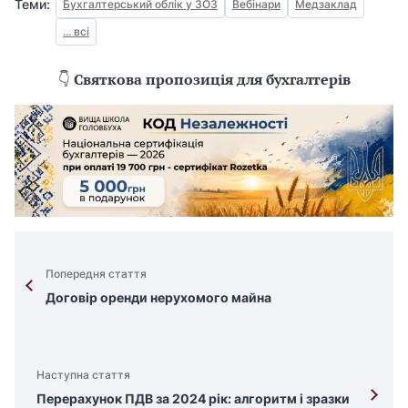
ь
Теми:
Бухгалтерський облік у ЗОЗ
Вебінари
Медзаклад
,
... всі
щ
о
👇
Святкова пропозиція для бухгалтерів
б
п
е
р
е
г
л
я
н
Попередня стаття
у
Договір оренди нерухомого майна
т
и
в
е
Наступна стаття
б
Перерахунок ПДВ за 2024 рік: алгоритм і зразки