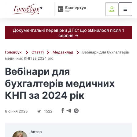
7
.
Р
о
Документальні перевірки ДПС: що змінилося після 1
з
серпня →
б
і
Головбух
Статті
Медзаклад
Вебінари для бухгалтерів
р
медичних КНП за 2024 рік
Вебінари для
п
р
бухгалтерів медичних
а
к
КНП за 2024 рік
т
и
6 січня 2025
1522
ч
н
и
Автор
х