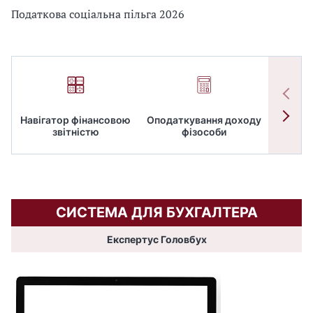
я
Податкова соціальна пільга 2026
,
п
у
б
л
і
Навігатор фінансовою
Оподаткування доходу
ПД
к
звітністю
фізособи
а
ц
і
я
ї
СИСТЕМА ДЛЯ БУХГАЛТЕРА
х
а
Експертус Головбух
н
о
т
о