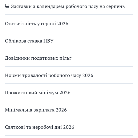
💻 Заставки з календарем робочого часу на серпень
а
л
і
Статзвітність у серпні 2026
в
с
Облікова ставка НБУ
а
й
Довідники податкових пільг
т
у
,
Норми тривалості робочого часу 2026
ц
и
Прожитковий мінімум 2026
т
у
Мінімальна зарплата 2026
в
а
н
Святкові та неробочі дні 2026
н