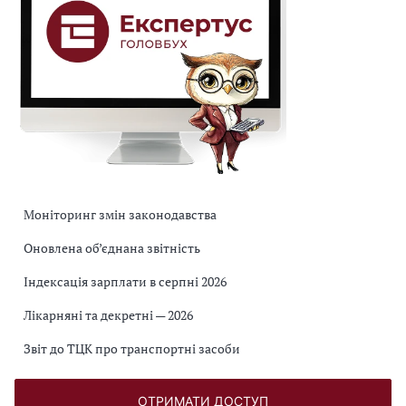
в
а
н
и
х
о
г
л
я
д
Моніторинг змін законодавства
і
Оновлена об’єднана звітність
в
д
Індексація зарплати в серпні 2026
о
Лікарняні та декретні — 2026
п
у
Звіт до ТЦК про транспортні засоби
с
к
ОТРИМАТИ ДОСТУП
а