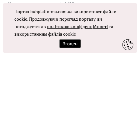
Коригувальна накладна від МОЗ
р
Портал buhplatforma.com.ua використовує файли
е
Оплата праці в КНП
cookie. Продовжуючи перегляд порталу, ви
л
погоджуєтеся з
політикою конфіденційності
та
о
ОТРИМАТИ ДОСТУП
використанням файлів cookie
:
Згоден
h
t
t
p
s
:
Контакти
/
Зворотний зв'язок
/
d
Карта сайту
z
Політика використання файлів cookie
p
l
Політика конфіденційності
a