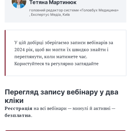
Тетяна Мартинюк
головний редактор системи «Головбух Медицина»
к
, Експертус Медіа, Київ
е
й
с
і
У цій добірці зберігаємо записи вебінарів за
в
2024 рік, щоб ви могли їх швидко знайти і
переглянути, коли матимете час.
з
Користуйтеся та регулярно заглядайте
і
с
в
Перегляд запису вебінару у два
і
кліки
ж
Реєстрація
на всі вебінари — минулі й активні —
о
безплатна
.
ї