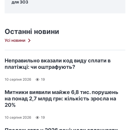
для ЗОЗ
і
н
а
р
Останні новини
»
т
Усі новини
а
н
а
Неправильно вказали код виду сплати в
платіжці: чи оштрафують?
с
о
10 серпня 2026
19
л
о
Митники виявили майже 6,8 тис. порушень
д
на понад 2,7 млрд грн: кількість зросла на
ж
20%
у
й
10 серпня 2026
19
т
е