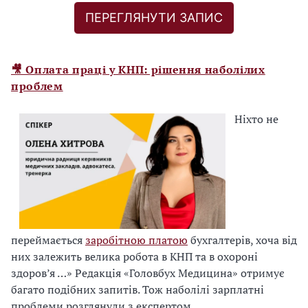
и
ПЕРЕГЛЯНУТИ ЗАПИС
с
т
е
🎥 Оплата праці у КНП: рішення наболілих
м
проблем
а
в
Ніхто не
а
с
з
а
р
е
є
переймається
заробітною платою
бухгалтерів, хоча від
с
них залежить велика робота в КНП та в охороні
т
здоров’я …» Редакція «Головбух Медицина» отримує
р
багато подібних запитів. Тож наболілі зарплатні
у
проблеми розглянули з експертом
є