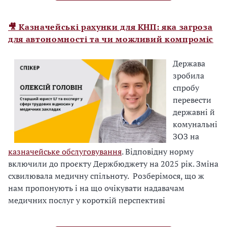
.
Н
🎥 Казначейські рахунки для КНП: яка загроза
а
для автономності та чи можливий компроміс
с
т
Держава
о
зробила
р
спробу
і
перевести
н
державні й
ц
комунальні
і
ЗОЗ на
з
казначейське обслуговування
. Відповідну норму
а
включили до проєкту Держбюджету на 2025 рік. Зміна
х
схвилювала медичну спільноту. Розберімося, що ж
о
нам пропонують і на що очікувати надавачам
д
медичних послуг у короткій перспективі
у
н
а