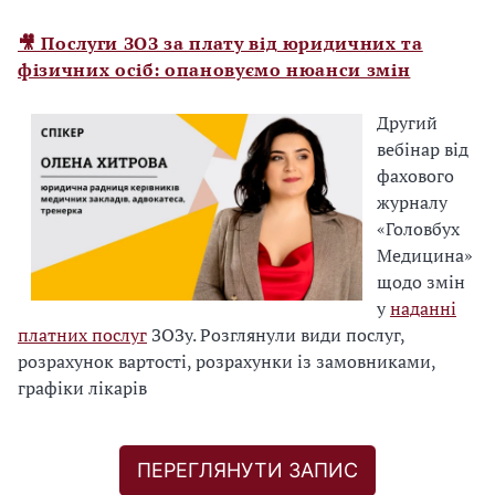
б
і
🎥 Послуги ЗОЗ за плату від юридичних та
н
фізичних осіб: опановуємо нюанси змін
а
Другий
р
вебінар від
у
фахового
у
журналу
д
«Головбух
Медицина»
в
щодо змін
а
у
наданні
к
платних послуг
ЗОЗу. Розглянули види послуг,
л
розрахунок вартості, розрахунки із замовниками,
і
графіки лікарів
к
и
ПЕРЕГЛЯНУТИ ЗАПИС
1