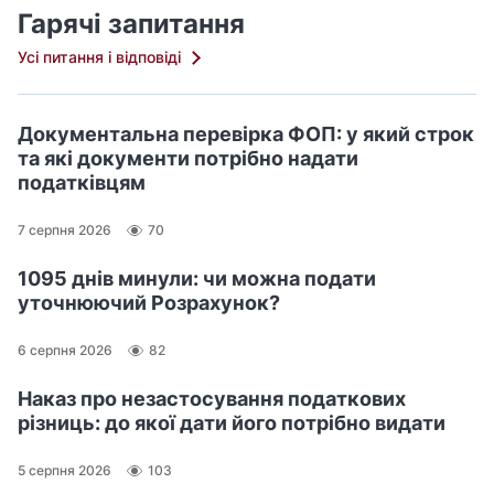
н
Гарячі запитання
е
Усі питання і відповіді
а
б
о
Документальна перевірка ФОП: у який строк
ч
та які документи потрібно надати
а
податківцям
с
т
7 серпня 2026
70
к
о
1095 днів минули: чи можна подати
в
уточнюючий Розрахунок?
е
к
6 серпня 2026
82
о
Наказ про незастосування податкових
п
різниць: до якої дати його потрібно видати
і
ю
5 серпня 2026
103
в