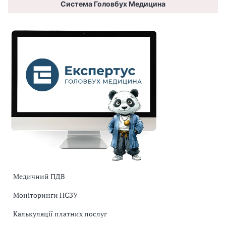
Система Головбух Медицина
й
т
у
Д
е
р
ж
з
а
к
у
п
і
в
Медичний ПДВ
л
і
Моніторинги НСЗУ
Д
ж
Калькуляції платних послуг
е