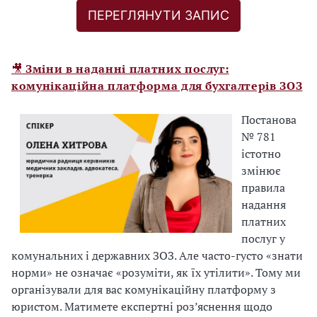
ПЕРЕГЛЯНУТИ ЗАПИС
т
и
с
н
🎥
Зміни в наданні платних послуг:
і
комунікаційна платформа для бухгалтерів ЗОЗ
т
ь
Постанова
«
№ 781
В
істотно
з
змінює
я
правила
т
надання
и
платних
у
послуг у
ч
комунальних і державних ЗОЗ. Але часто-густо «знати
а
норми» не означає «розуміти, як їх утілити». Тому ми
с
організували для вас комунікаційну платформу з
т
юристом. Матимете експертні роз’яснення щодо