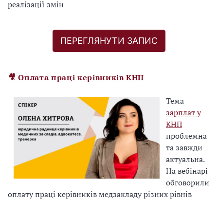
ь
реалізації змін
»
.
ПЕРЕГЛЯНУТИ ЗАПИС
2
.
П
🎥 Оплата праці керівників КНП
і
с
Тема
л
зарплат у
я
КНП
т
проблемна
о
та завжди
г
актуальна.
о
На вебінарі
,
обговорили
я
оплату праці керівників медзакладу різних рівнів
к
с