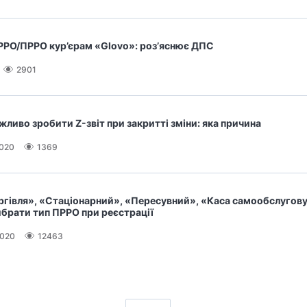
 РРО/ПРРО кур’єрам «Glovo»: роз’яснює ДПС
2901
ливо зробити Z-звіт при закритті зміни: яка причина
2020
1369
ргівля», «Стаціонарний», «Пересувний», «Каса самообслугову
брати тип ПРРО при реєстрації
2020
12463