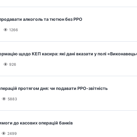
продавати алкоголь та тютюн без РРО
1266
рмацію щодо КЕП касира: які дані вказати у полі «Виконавець
926
операцій протягом дня: чи подавати РРО-звітність
5883
имоги до касових операцій банків
2499