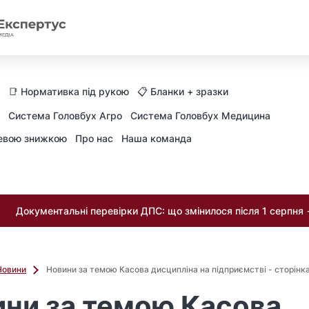
📑 Нормативка під рукою
📋 Бланки + зразки
Система Головбух Агро
Система Головбух Медицина
невою знижкою
Про нас
Наша команда
Документальні перевірки ДПС: що змінилося після 1 серпня
Новини
Новини за темою Касова дисципліна на підприємстві - сторінк
ни за темою Касова