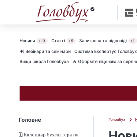
Новини
Статті
Запитання та відповіді
+13
+5
+1
🔊 Вебінари та семінари
Cистема Експертус Головбух
Вища школа Головбуха
🔥 Оформте ліцензію за серп
Головне
Головбух
Нови
🗓️ Календар бухгалтера на