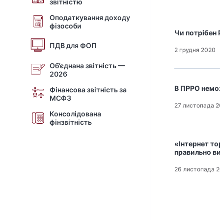
звітністю
Оподаткування доходу
фізособи
Чи потрібен
ПДВ для ФОП
2 грудня 2020
Об’єднана звітність —
2026
В ПРРО немож
Фінансова звітність за
МСФЗ
27 листопада 
Консолідована
фінзвітність
«Інтернет то
правильно ви
26 листопада 