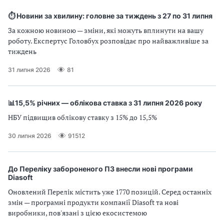
⏱️ Новини за хвилину: головне за тиждень з 27 по 31 липня
За кожною новиною — зміни, які можуть вплинути на вашу
роботу. Експертус Головбух розповідає про найважливіше за
тиждень
31 липня 2026
81
📊15,5% річних — облікова ставка з 31 липня 2026 року
НБУ підвищив облікову ставку з 15% до 15,5%
30 липня 2026
91512
До Переліку забороненого ПЗ внесли нові програми
Diasoft
Оновлений Перелік містить уже 1770 позицій. Серед останніх
змін — програмні продукти компанії Diasoft та нові
виробники, пов'язані з цією екосистемою