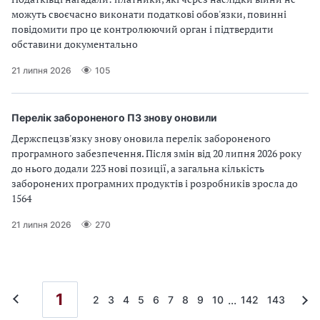
можуть своєчасно виконати податкові обов'язки, повинні
повідомити про це контролюючий орган і підтвердити
обставини документально
21 липня 2026
105
Перелік забороненого ПЗ знову оновили
Держспецзв'язку знову оновила перелік забороненого
програмного забезпечення. Після змін від 20 липня 2026 року
до нього додали 223 нові позиції, а загальна кількість
заборонених програмних продуктів і розробників зросла до
1564
21 липня 2026
270
1
...
2
3
4
5
6
7
8
9
10
142
143