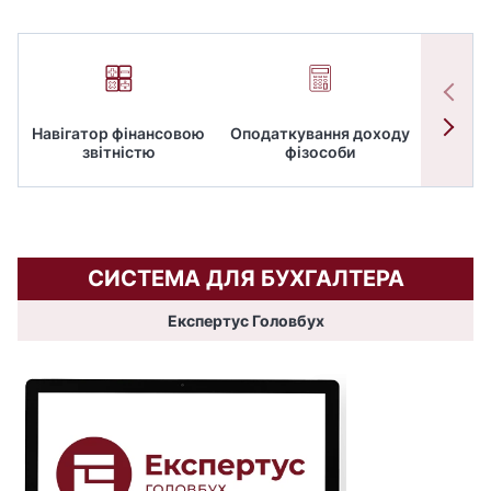
Навігатор фінансовою
Оподаткування доходу
ПД
звітністю
фізособи
СИСТЕМА ДЛЯ БУХГАЛТЕРА
Експертус Головбух