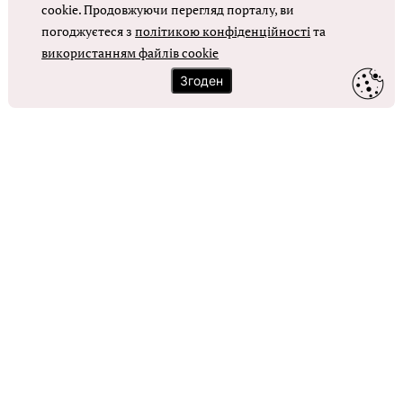
cookie. Продовжуючи перегляд порталу, ви
погоджуєтеся з
політикою конфіденційності
та
ОТРИМАТИ ДОСТУП
використанням файлів cookie
Згоден
Контакти
Зворотний зв'язок
Карта сайту
Політика використання файлів cookie
Політика конфіденційності
© Головбух, 2026. Усі права захищено