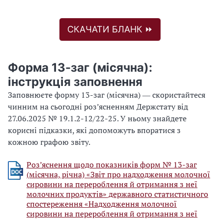
СКАЧАТИ БЛАНК ⏩
Форма 13-заг (місячна):
інструкція заповнення
Заповнюєте форму 13-заг (місячна) ― скористайтеся
чинним на сьогодні роз’ясненням Держстату від
27.06.2025 № 19.1.2-12/22-25. У ньому знайдете
корисні підказки, які допоможуть впоратися з
кожною графою звіту.
Роз’яснення щодо показників форм № 13-заг
(місячна, річна) «Звіт про надходження молочної
сировини на перероблення й отримання з неї
молочних продуктів» державного статистичного
спостереження «Надходження молочної
сировини на перероблення й отримання з неї