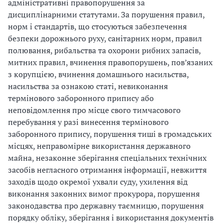
адміністративні правопорушення за
дисциплінарними статутами. За порушення правил,
норм і стандартів, що стосуються забезпечення
безпеки дорожнього руху, санітарних норм, правил
полювання, рибальства та охорони рибних запасів,
митних правил, вчинення правопорушень, пов’язаних
з корупцією, вчинення домашнього насильства,
насильства за ознакою статі, невиконання
термінового заборонного припису або
неповідомлення про місце свого тимчасового
перебування у разі винесення термінового
заборонного припису, порушення тиші в громадських
місцях, неправомірне використання державного
майна, незаконне зберігання спеціальних технічних
засобів негласного отримання інформації, невжиття
заходів щодо окремої ухвали суду, ухилення від
виконання законних вимог прокурора, порушення
законодавства про державну таємницю, порушення
порядку обліку, зберігання і використання документів