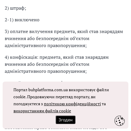
2) штраф;
2-1) виключено
3) оплатне вилучення предмета, який став знаряддям
вчинення або безпосереднім об’єктом
адміністративного правопорушення;
4) конфіскація: предмета, який став знаряддям
вчинення або безпосереднім об’єктом
адміністративного правопорушення;
грошей, одержаних внаслідок вчинення
адміністративного правопорушення;
Портал buhplatforma.com.ua використовує файли
cookie. Продовжуючи перегляд порталу, ви
5) позбавлення спеціального права, наданого даному
погоджуєтеся з
політикою конфіденційності
та
громадянинові (права керування транспортними
використанням файлів cookie
засобами, права полювання);
Згоден
позбавлення права обіймати певні посади або