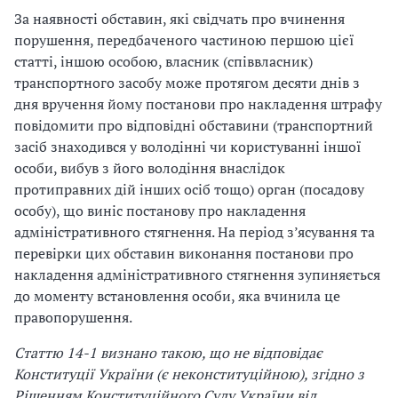
За наявності обставин, які свідчать про вчинення
порушення, передбаченого частиною першою цієї
статті, іншою особою, власник (співвласник)
транспортного засобу може протягом десяти днів з
дня вручення йому постанови про накладення штрафу
повідомити про відповідні обставини (транспортний
засіб знаходився у володінні чи користуванні іншої
особи, вибув з його володіння внаслідок
протиправних дій інших осіб тощо) орган (посадову
особу), що виніс постанову про накладення
адміністративного стягнення. На період з’ясування та
перевірки цих обставин виконання постанови про
накладення адміністративного стягнення зупиняється
до моменту встановлення особи, яка вчинила це
правопорушення.
Статтю 14-1 визнано такою, що не відповідає
Конституції України (є неконституційною), згідно з
Рішенням Конституційного Суду України від