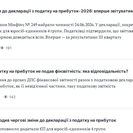
и до декларації з податку на прибуток-2026: вперше звітуватиме
зом Мінфіну № 249 набрали чинності 24.06.2026. У декларації, зокре
 для юросіб-єдинників 4 групи. Податківці підтвердили, що звітува
мою доведеться всім. Вперше — за результатами ІІІ кварталу
191
тку на прибуток не подав фінзвітність: яка відповідальність?
ння до органу ДПС фінансової звітності разом з податковою деклар
ибуток, як її невід’ємної частини, таку податкову звітність
142
рдив чергові зміни до декларації з податку на прибуток
оповнили додатком ЄП для юросіб-єдинників 4 групи