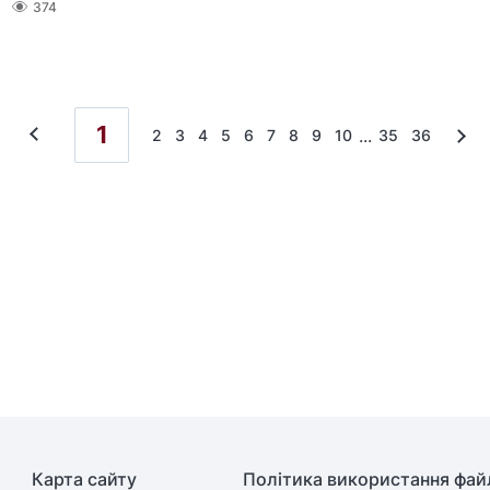
374
1
...
2
3
4
5
6
7
8
9
10
35
36
Карта сайту
Політика використання файл