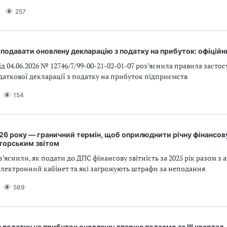
257
подавати оновлену декларацію з податку на прибуток: офіцій
д 04.06.2026 № 12746/7/99-00-21-02-01-07 роз’яснила правила засто
аткової декларації з податку на прибуток підприємств
154
26 року — граничний термін, щоб оприлюднити річну фінансову
иторським звітом
з’яснили, як подати до ДПС фінансову звітність за 2025 рік разом з
Електронний кабінет та які загрожують штрафи за неподання
589
 податку на прибуток оновлено: вперше подаємо за ІІІ квартал