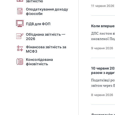
звітністю
11 червня 2026
Оподаткування доходу
фізособи
ПДВ для ФОП
Коли вперше 
ДПС листом ві
Об’єднана звітність —
оновленої Под
2026
Фінансова звітність за
9 червня 2026
МСФЗ
Консолідована
фінзвітність
10 червня 20
разом з ауд
Податківці ро
звітом через 
8 червня 2026
Декларацію з