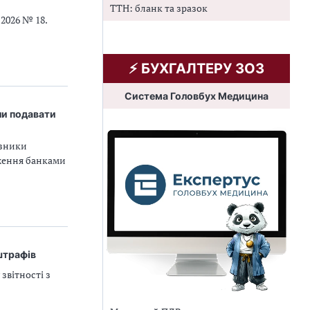
ТТН: бланк та зразок
2026 № 18.
⚡️ БУХГАЛТЕРУ ЗОЗ
Система Головбух Медицина
ли подавати
азники
аження банками
штрафів
звітності з