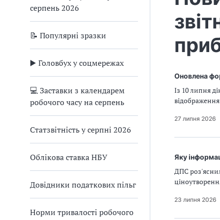
серпень 2026
звіт
📝 Популярні зразки
при
▶️ Головбух у соцмережах
Оновлена фор
💻 Заставки з календарем
Із 10 липня д
відображення 
робочого часу на серпень
27 липня 2026
Статзвітність у серпні 2026
Облікова ставка НБУ
Яку інформац
ДПС роз'ясни
ціноутворення
Довідники податкових пільг
23 липня 2026
Норми тривалості робочого