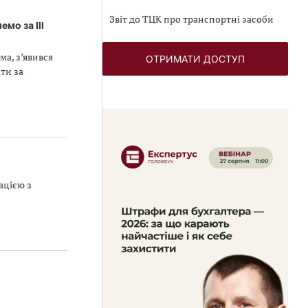
Звіт до ТЦК про транспортні засоби
мо за ІІІ
ма, з’явився
ОТРИМАТИ ДОСТУП
ти за
ацією з