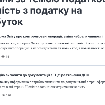
ність з податку на
буток
ма Звіту про контрольовані операції: зміни набрали чинності
іють зміни до форми Звіту про контрольовані операції. Вони стосую
окремих операцій із нерезидентами та нових кодів пов'язаності ос
141
ію включити до документації з ТЦУ: роз'яснення ДПС
ла, яку інформацію потрібно включити до документації з трансфер
 та в які строки її слід подати після отримання запиту
126