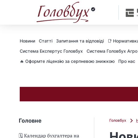
Новини
Статті
Запитання та відповіді
📑 Нормативка
Cистема Експертус Головбух
Система Головбух Агро
🔥 Оформте ліцензію за серпневою знижкою
Про нас
Головне
Головбух
Нови
🗓️ Календар бухгалтера на