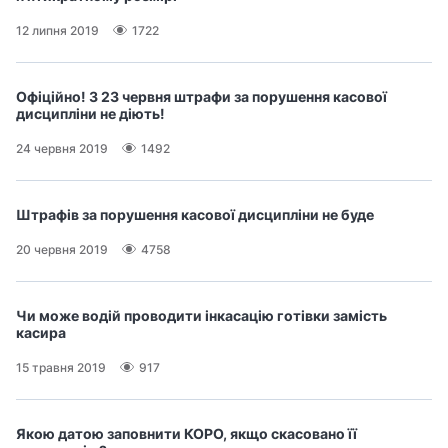
12 липня 2019
1722
Офіційно! З 23 червня штрафи за порушення касової
дисципліни не діють!
24 червня 2019
1492
Штрафів за порушення касової дисципліни не буде
20 червня 2019
4758
Чи може водій проводити інкасацію готівки замість
касира
15 травня 2019
917
Якою датою заповнити КОРО, якщо скасовано її