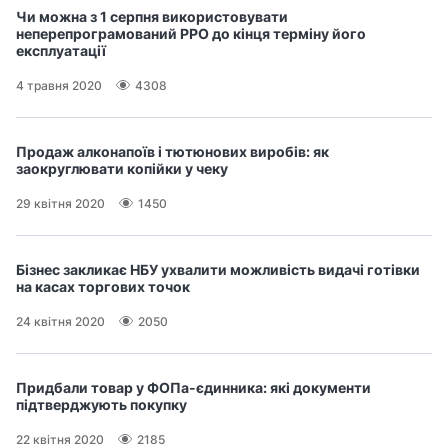
Чи можна з 1 серпня використовувати
неперепрограмований РРО до кінця терміну його
експлуатації
4 травня 2020
4308
Продаж алконапоїв і тютюнових виробів: як
заокруглювати копійки у чеку
29 квітня 2020
1450
Бізнес закликає НБУ ухвалити можливість видачі готівки
на касах торгових точок
24 квітня 2020
2050
Придбали товар у ФОПа-єдинника: які документи
підтверджують покупку
22 квітня 2020
2185