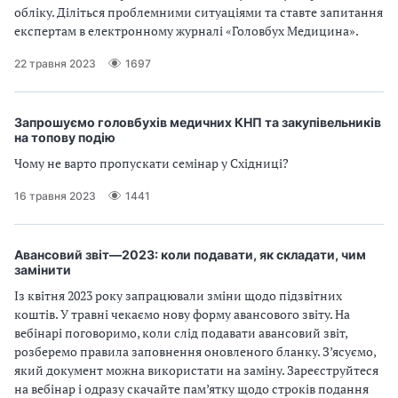
обліку. Діліться проблемними ситуаціями та ставте запитання
експертам в електронному журналі «Головбух Медицина».
22 травня 2023
1697
Запрошуємо головбухів медичних КНП та закупівельників
на топову подію
Чому не варто пропускати семінар у Східниці?
16 травня 2023
1441
Авансовий звіт—2023: коли подавати, як складати, чим
замінити
Із квітня 2023 року запрацювали зміни щодо підзвітних
коштів. У травні чекаємо нову форму авансового звіту. На
вебінарі поговоримо, коли слід подавати авансовий звіт,
розберемо правила заповнення оновленого бланку. З’ясуємо,
який документ можна використати на заміну. Зареєструйтеся
на вебінар і одразу скачайте пам’ятку щодо строків подання