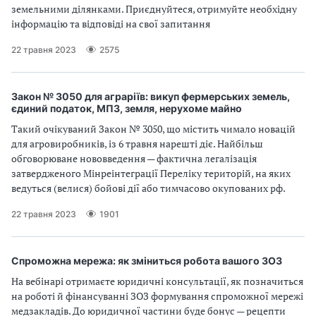
земельними ділянками. Приєднуйтеся, отримуйте необхідну
інформацію та відповіді на свої запитання
22 травня 2023
2575
Закон № 3050 для аграріїв: викуп фермерських земель,
єдиний податок, МПЗ, земля, нерухоме майно
Такий очікуваний Закон № 3050, що містить чимало новацій
для агровиробників, із 6 травня нарешті діє. Найбільш
обговорюване нововведення — фактична легалізація
затвердженого Мінреінтеграції Переліку територій, на яких
ведуться (велися) бойові дії або тимчасово окупованих рф.
22 травня 2023
1901
Спроможна мережа: як зміниться робота вашого ЗОЗ
На вебінарі отримаєте юридичні консультації, як позначиться
на роботі й фінансуванні ЗОЗ формування спроможної мережі
медзакладів. До юридичної частини буде бонус — рецепти