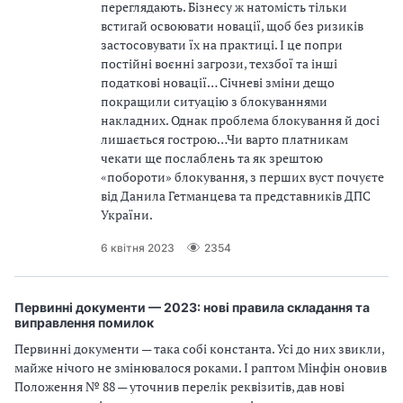
переглядають. Бізнесу ж натомість тільки
встигай освоювати новації, щоб без ризиків
застосовувати їх на практиці. І це попри
постійні воєнні загрози, техзбої та інші
податкові новації… Січневі зміни дещо
покращили ситуацію з блокуваннями
накладних. Однак проблема блокування й досі
лишається гострою…Чи варто платникам
чекати ще послаблень та як зрештою
«побороти» блокування, з перших вуст почуєте
від Данила Гетманцева та представників ДПС
України.
6 квітня 2023
2354
Первинні документи — 2023: нові правила складання та
виправлення помилок
Первинні документи — така собі константа. Усі до них звикли,
майже нічого не змінювалося роками. І раптом Мінфін оновив
Положення № 88 — уточнив перелік реквізитів, дав нові