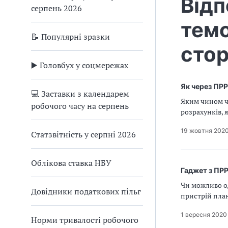
Відп
серпень 2026
темо
📝 Популярні зразки
стор
▶️ Головбух у соцмережах
Як через ПРР
💻 Заставки з календарем
Яким чином ч
робочого часу на серпень
розрахунків, 
19 жовтня 202
Статзвітність у серпні 2026
Облікова ставка НБУ
Гаджет з ПРР
Чи можливо о
Довідники податкових пільг
пристрій план
1 вересня 2020
Норми тривалості робочого