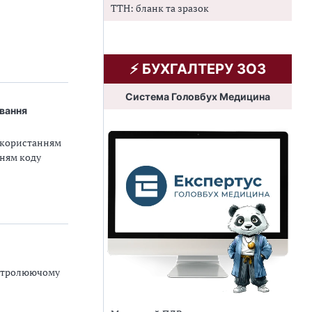
ТТН: бланк та зразок
⚡️ БУХГАЛТЕРУ ЗОЗ
Система Головбух Медицина
вання
використанням
нням коду
онтролюючому