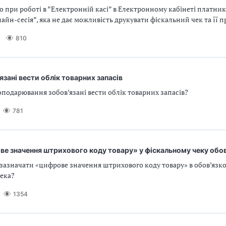
кщо при роботі в ”Електронній касі” в Електронному кабінеті платни
йн-сесія”, яка не дає можливість друкувати фіскальний чек та її 
810
язані вести облік товарних запасів
гоподарювання зобов’язані вести облік товарних запасів?
781
е значення штрихового коду товару» у фіскальному чеку обов
зазначати «цифрове значення штрихового коду товару» в обов’язко
чека?
1354