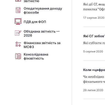
звітністю
Які дії СГ, я
Оподаткування доходу
помилка ”Офла
фізособи
17 серпня 2020
ПДВ для ФОП
Об’єднана звітність —
2026
Які СГ зобов’
Які суб’єкти 
Фінансова звітність за
МСФЗ
5 серпня 2020
Консолідована
фінзвітність
Коли «цифров
Чи необхідно 
фіскального 
29 липня 2020