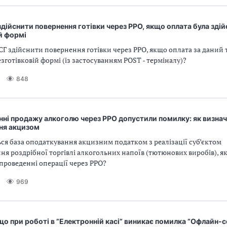
дійснити повернення готівки через РРО, якщо оплата була здій
й формі
СГ здійснити повернення готівки через РРО, якщо оплата за даний 
езготівковій формі (із застосуванням POST - терміналу)?
848
ні продажу алкоголю через РРО допустили помилку: як визнач
ня акцизом
ся база оподаткування акцизним податком з реалізації суб’єктом
ня роздрібної торгівлі алкогольних напоїв (тютюнових виробів), 
проведенні операції через РРО?
969
якщо при роботі в ”Електронній касі” виникає помилка ”Офлайн-с