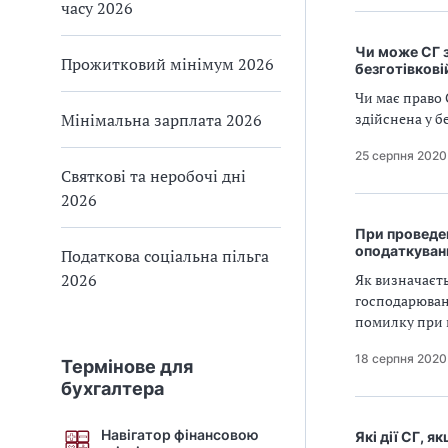
часу 2026
Чи може СГ з
Прожитковий мінімум 2026
безготівкові
Чи має право 
Мінімальна зарплата 2026
здійснена у б
25 серпня 2020
Святкові та неробочі дні
2026
При проведен
оподаткуван
Податкова соціальна пільга
2026
Як визначаєть
господарюван
помилку при 
18 серпня 2020
Термінове для
бухгалтера
Навігатор фінансовою
Які дії СГ, 