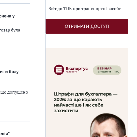
Звіт до ТЦК про транспортні засоби
снена у
ОТРИМАТИ ДОСТУП
товар була
ити базу
якщо допущено
есія”