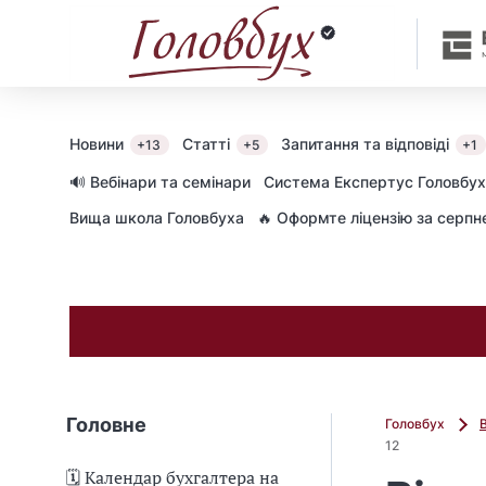
Новини
Статті
Запитання та відповіді
+13
+5
+1
🔊 Вебінари та семінари
Cистема Експертус Головбух
Вища школа Головбуха
🔥 Оформте ліцензію за серп
Головне
Головбух
12
🗓️ Календар бухгалтера на