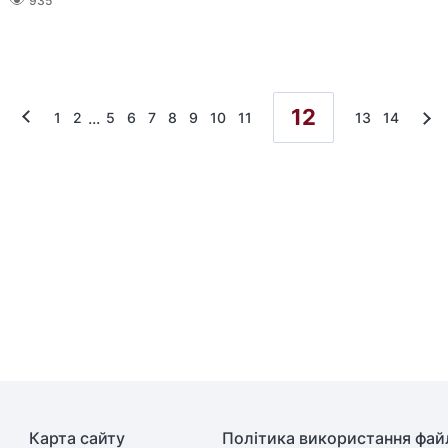
935
12
...
1
2
5
6
7
8
9
10
11
13
14
Карта сайту
Політика використання файл