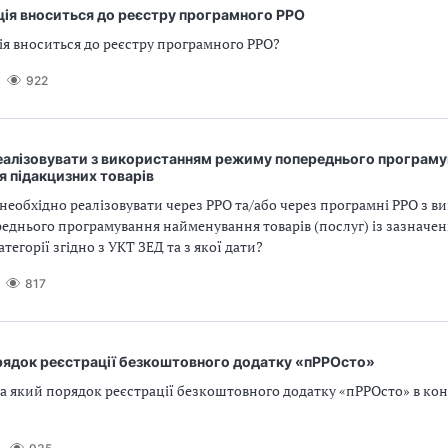
ція вноситься до реєстру програмного РРО
ія вноситься до реєстру програмного РРО?
922
реалізовувати з використанням режиму попереднього програму
 підакцизних товарів
 необхідно реалізовувати через РРО та/або через програмні РРО з 
еднього програмування найменування товарів (послуг) із зазначе
тегорії згідно з УКТ ЗЕД та з якої дати?
817
орядок реєстрації безкоштовного додатку «пРРОсто»
та який порядок реєстрації безкоштовного додатку «пРРОсто» в к