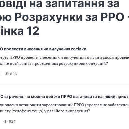
овіді на запитання за
ю Розрахунки за РРО 
інка 12
О провести внесення чи вилучення готівки
ерез ПРРО провести внесення чи вилучення готівки з місця прове
які не пов’язані із проведенням розрахункових операцій?
0
836
О втрачено: чи можна цей же ПРРО встановити на інший прист
дночасно встановити зареєстрований ПРРО (програмне забезпече
шету (телефону тощо) у разі його викрадення?
924