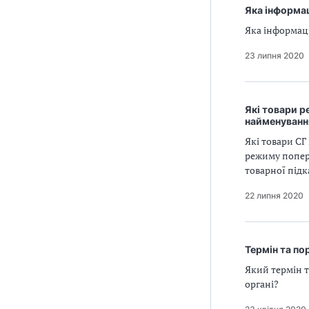
Яка інформа
Яка інформац
23 липня 2020
Які товари 
найменування
Які товари CГ
режиму попер
товарної підка
22 липня 2020
Термін та п
Який термін 
органі?