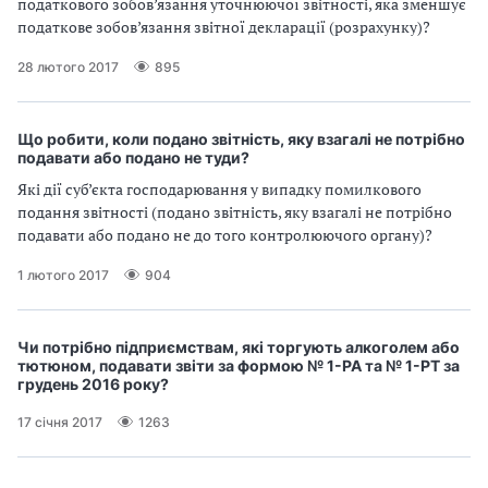
податкового зобов’язання уточнюючої звітності, яка зменшує
податкове зобов’язання звітної декларації (розрахунку)?
28 лютого 2017
895
Що робити, коли подано звітність, яку взагалі не потрібно
подавати або подано не туди?
Які дії суб’єкта господарювання у випадку помилкового
подання звітності (подано звітність, яку взагалі не потрібно
подавати або подано не до того контролюючого органу)?
1 лютого 2017
904
Чи потрібно підприємствам, які торгують алкоголем або
тютюном, подавати звіти за формою № 1-РА та № 1-РТ за
грудень 2016 року?
17 січня 2017
1263