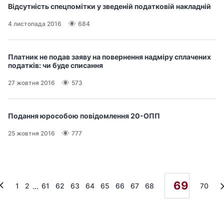
Відсутність спецпомітки у зведеній податковій накладній
4 листопада 2016
684
Платник не подав заяву на повернення надміру сплачених
податків: чи буде списання
27 жовтня 2016
573
Подання юрособою повідомлення 20-ОПП
25 жовтня 2016
777
69
...
1
2
61
62
63
64
65
66
67
68
70