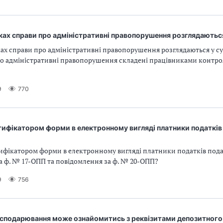
ках справи про адміністративні правопорушення розглядаються
ах справи про адміністративні правопорушення розглядаються у су
о адміністративні правопорушення складені працівниками конт
9
770
тифікатором форми в електронному вигляді платники податкі
тифікатором форми в електронному вигляді платники податків пода
а ф. № 17-ОПП та повідомлення за ф. № 20-ОПП?
9
756
господарювання може ознайомитись з реквізитами депозитного