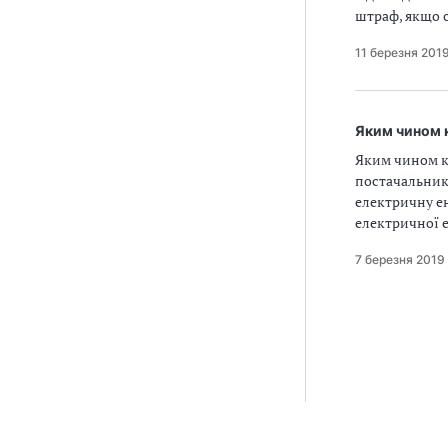
штраф, якщо с
11 березня 201
Яким чином к
Яким чином ко
постачальника
електричну е
електричної е
7 березня 2019