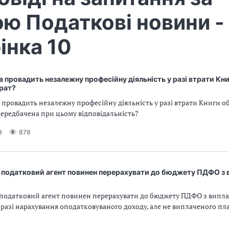
ю Податкові новини -
інка 10
яка провадить незалежну професійну діяльність у разі втрати Кн
трат?
ка провадить незалежну професійну діяльність у разі втрати Книги об
передбачена при цьому відповідальність?
9
878
и податковий агент повинен перерахувати до бюджету ПДФО з 
и податковий агент повинен перерахувати до бюджету ПДФО з випла
у разі нарахування оподатковуваного доходу, але не виплаченого п