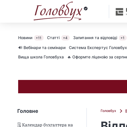
Новини
Статті
Запитання та відповіді
+11
+4
+1
🔊 Вебінари та семінари
Cистема Експертус Головбух
Вища школа Головбуха
🔥 Оформте ліцензію за серп
Головне
Головбух
Відп
🗓️ Календар бухгалтера на