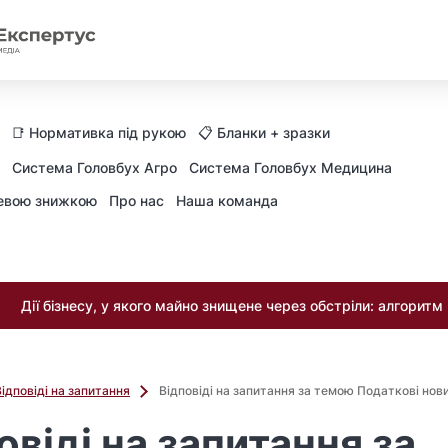
📑 Нормативка під рукою
📋 Бланки + зразки
Система Головбух Агро
Система Головбух Медицина
невою знижкою
Про нас
Наша команда
Дії бізнесу, у якого майно знищене через обстріли: алгоритм
Відповіді на запитання
Відповіді на запитання за темою Податкові нови
овіді на запитання за