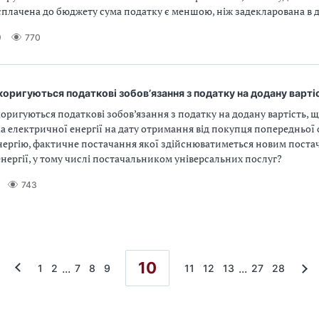
плачена до бюджету сума податку є меншою, ніж задекларована в д
9
770
оригуються податкові зобов’язання з податку на додану варті
ригуються податкові зобов’язання з податку на додану вартість, 
 електричної енергії на дату отримання від покупця попередньої 
нергію, фактичне постачання якої здійснюватиметься новим пост
нергії, у тому числі постачальником універсальних послуг?
743
10
...
...
1
2
7
8
9
11
12
13
27
28