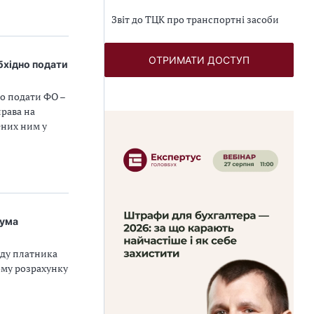
Звіт до ТЦК про транспортні засоби
ОТРИМАТИ ДОСТУП
обхідно подати
но подати ФО –
права на
ених ним у
сума
оду платника
ому розрахунку