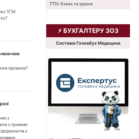
ТТН: бланк та зразок
ку 3734
ти)?
⚡️ БУХГАЛТЕРУ ЗОЗ
Система Головбух Медицина
ролюючим
ючим органом?
разі
нях з
нта у гривнях
підприємств з
осовано