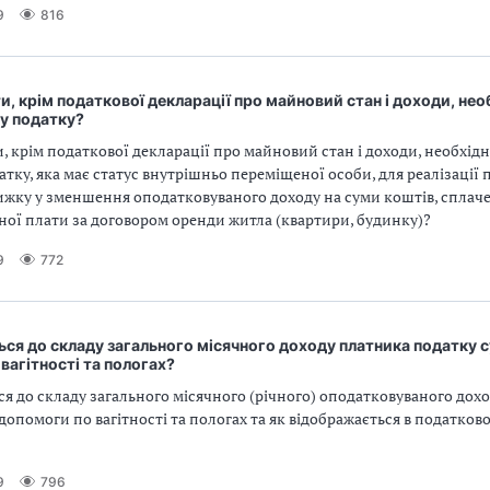
9
816
и, крім податкової декларації про майновий стан і доходи, не
у податку?
, крім податкової декларації про майновий стан і доходи, необхід
тку, яка має статус внутрішньо переміщеної особи, для реалізації 
ижку у зменшення оподатковуваного доходу на суми коштів, сплач
ної плати за договором оренди житла (квартири, будинку)?
9
772
ся до складу загального місячного доходу платника податку 
вагітності та пологах?
я до складу загального місячного (річного) оподатковуваного дох
допомоги по вагітності та пологах та як відображається в податков
9
796