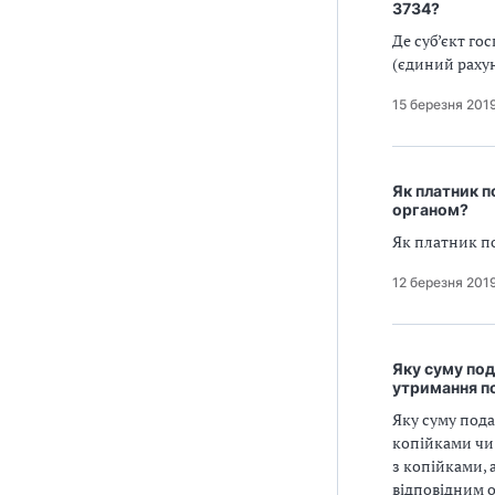
3734?
Де суб’єкт г
(єдиний рахун
15 березня 201
Як платник 
органом?
Як платник п
12 березня 201
Яку суму под
утримання по
Яку суму пода
копійками чи 
з копійками, 
відповідним 