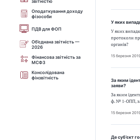
звітністю
Оподаткування доходу
фізособи
У яких випад
ПДВ для ФОП
У яких випадк
протоколи пр
Об’єднана звітність —
органів?
2026
15 березня 201
Фінансова звітність за
МСФЗ
Консолідована
фінзвітність
За яким іден
заяви?
За яким іден
ф. № 1-ОПП, з
15 березня 201
Де суб’єкт 