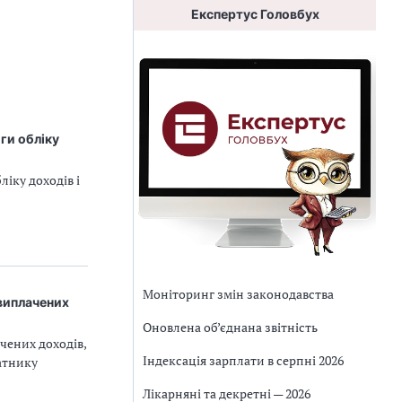
Експертус Головбух
иги обліку
ліку доходів і
Моніторинг змін законодавства
виплачених
Оновлена об’єднана звітність
чених доходів,
Індексація зарплати в серпні 2026
латнику
Лікарняні та декретні — 2026