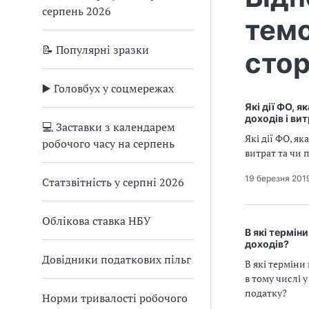
серпень 2026
темо
📝 Популярні зразки
стор
▶️ Головбух у соцмережах
Які дії ФО, 
доходів і ви
💻 Заставки з календарем
Які дії ФО, я
робочого часу на серпень
витрат та чи 
19 березня 201
Статзвітність у серпні 2026
Облікова ставка НБУ
В які термін
доходів?
Довідники податкових пільг
В які термін
в тому числі 
податку?
Норми тривалості робочого