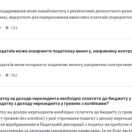
осподарювання може ознайомитись з реквізитами депозитного рахун
ок), відкритого для перерахування авансових платежів (передопла
9
733
податків може оскаржити податкову вимогу, направлену конт
одатків може оскаржити податкову вимогу, направлену контролю
9
782
атку на доходи нерезидента необхідно сплатити до бюджету у 
датку з доходу нерезидента у гривнях з копійками?
тку на доходи нерезидента необхідно сплатити до бюджету (у грив
у гривнях без копійок) у разі утримання податку з доходу нерезиде
але відображенням в Податковій декларації з податку на прибуток 
округленням за загальновстановленими правилами, та чи буде заст