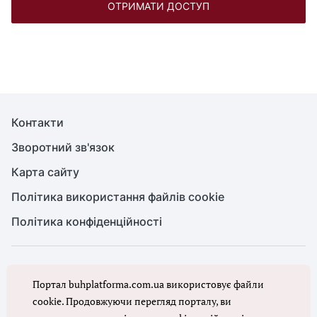
ОТРИМАТИ ДОСТУП
Контакти
Зворотний зв'язок
Карта сайту
Політика використання файлів cookie
Політика конфіденційності
© Головбух, 2026. Усі права захищено
Портал buhplatforma.com.ua використовує файли
Повне або часткове копіювання будь-яких матеріалів сайту,
цитування, публікація їх анотованих оглядів допускаються лише з
cookie. Продовжуючи перегляд порталу, ви
письмового дозволу редакції сайту Головбух