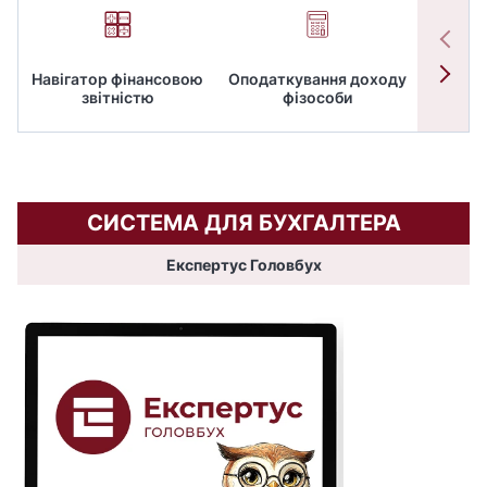
Навігатор фінансовою
Оподаткування доходу
ПД
звітністю
фізособи
СИСТЕМА ДЛЯ БУХГАЛТЕРА
Експертус Головбух