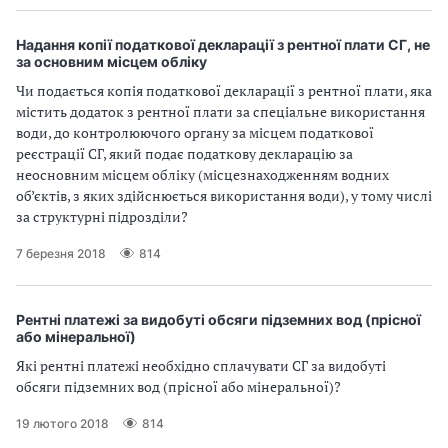
Надання копії податкової декларації з рентної плати СГ, не
за основним місцем обліку
Чи подається копія податкової декларації з рентної плати, яка
містить додаток з рентної плати за спеціальне використання
води, до контролюючого органу за місцем податкової
реєстрації СГ, який подає податкову декларацію за
неосновним місцем обліку (місцезнаходженням водних
об’єктів, з яких здійснюється використання води), у тому числі
за структурні підрозділи?
7 березня 2018
814
Рентні платежі за видобуті обсяги підземних вод (прісної
або мінеральної)
Які рентні платежі необхідно сплачувати СГ за видобуті
обсяги підземних вод (прісної або мінеральної)?
19 лютого 2018
814