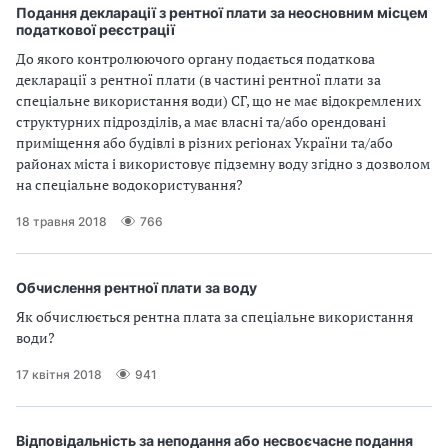
Подання декларації з рентної плати за неосновним місцем
податкової реєстрації
До якого контролюючого органу подається податкова
декларації з рентної плати (в частині рентної плати за
спеціальне використання води) СГ, що не має відокремлених
структурних підрозділів, а має власні та/або орендовані
приміщення або будівлі в різних регіонах України та/або
районах міста і використовує підземну воду згідно з дозволом
на спеціальне водокористування?
18 травня 2018
766
Обчислення рентної плати за воду
Як обчислюється рентна плата за спеціальне використання
води?
17 квітня 2018
941
Відповідальність за неподання або несвоєчасне подання