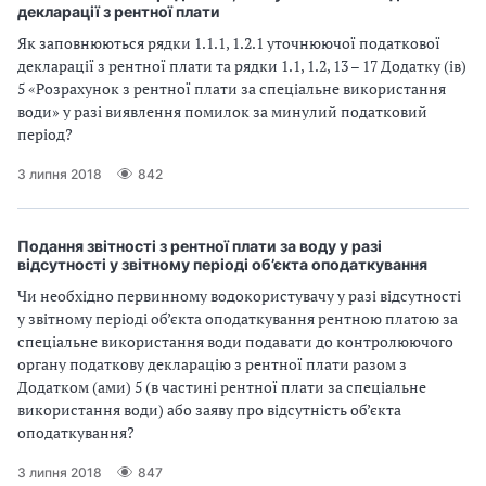
декларації з рентної плати
Як заповнюються рядки 1.1.1, 1.2.1 уточнюючої податкової
декларації з рентної плати та рядки 1.1, 1.2, 13 – 17 Додатку (ів)
5 «Розрахунок з рентної плати за спеціальне використання
води» у разі виявлення помилок за минулий податковий
період?
3 липня 2018
842
Подання звітності з рентної плати за воду у разі
відсутності у звітному періоді об’єкта оподаткування
Чи необхідно первинному водокористувачу у разі відсутності
у звітному періоді об’єкта оподаткування рентною платою за
спеціальне використання води подавати до контролюючого
органу податкову декларацію з рентної плати разом з
Додатком (ами) 5 (в частині рентної плати за спеціальне
використання води) або заяву про відсутність об’єкта
оподаткування?
3 липня 2018
847