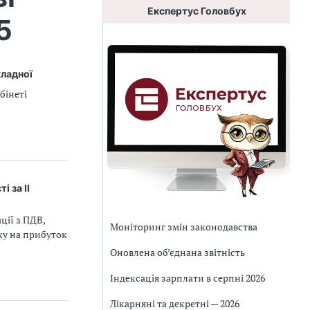
Експертус Головбух
5
кладної
бінеті
і за ІІ
ції з ПДВ,
Моніторинг змін законодавства
ку на прибуток
Оновлена об’єднана звітність
Індексація зарплати в серпні 2026
Лікарняні та декретні — 2026