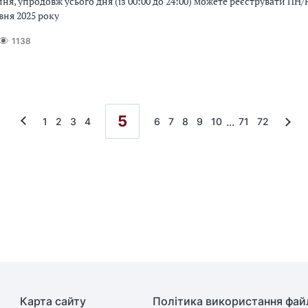
ипня, упродовж усього дня (із 00:00 до 24:00) можете реєструвати ПН
вня 2025 року
1138
5
...
1
2
3
4
6
7
8
9
10
71
72
Карта сайту
Політика використання файл