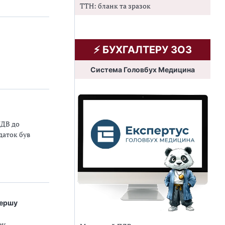
ТТН: бланк та зразок
⚡️ БУХГАЛТЕРУ ЗОЗ
Система Головбух Медицина
ПДВ до
даток був
першу