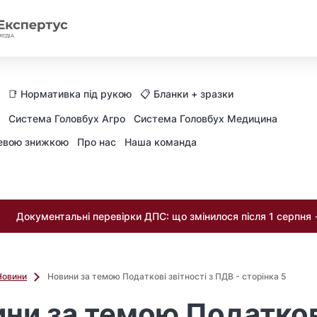
📑 Нормативка під рукою
📋 Бланки + зразки
Система Головбух Агро
Система Головбух Медицина
невою знижкою
Про нас
Наша команда
Документальні перевірки ДПС: що змінилося після 1 серпня
Новини
Новини за темою Податкові звітності з ПДВ - сторінка 5
ни за темою Податков