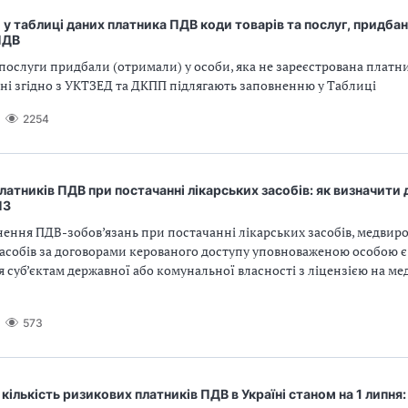
 у таблиці даних платника ПДВ коди товарів та послуг, придбан
ПДВ
ослуги придбали (отримали) у особи, яка не зареєстрована платн
ні згідно з УКТЗЕД та ДКПП підлягають заповненню у Таблиці
2254
платників ПДВ при постачанні лікарських засобів: як визначити 
ПЗ
ння ПДВ-зобов’язань при постачанні лікарських засобів, медвиро
асобів за договорами керованого доступу уповноваженою особою є 
 суб’єктам державної або комунальної власності з ліцензією на м
573
 кількість ризикових платників ПДВ в Україні станом на 1 липня: