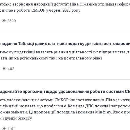
татське звернення народний депутат Ніна Южаніна отримала інфор
 питань роботи СМКОР у червні 2025 року
2509
подання Таблиці даних платника податку для сільгосптоваров
ньому податківці виявлять ризики у діяльності с/г підприємства,
ати, як на регіональному так і на центральному рівні
462
 надсилайте пропозиції щодо удосконалення роботи системи 
сть удосконалення системи СМКОР йшлося вже давно. Під час кожно
 лінивий не казав, що проблеми є. Команда ДПС почула і запропон
ожна змінити. Ці пропозиції погодила і команда Мінфіну. Вже є пр
и і думки бізнесу
1141