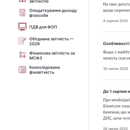
звітністю
На своє депу
щодо окремих
Оподаткування доходу
фізособи
4 серпня 2025
ПДВ для ФОП
Об’єднана звітність —
Особливості 
2026
Якщо у майбут
Фінансова звітність за
можуть скасув
МСФЗ
Консолідована
30 липня 2025
фінзвітність
До 1 серпня
Про необхідні
бізнесом лише
бачення, що м
ДПС, хоче чут
28 липня 2025