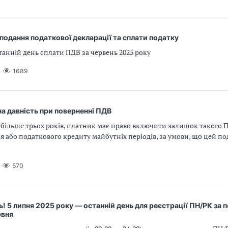
подання податкової декларації та сплати податку
танній день сплати ПДВ за червень 2025 року
1689
на давність при поверненні ПДВ
більше трьох років, платник має право включити залишок такого 
 або податкового кредиту майбутніх періодів, за умови, що цей по
570
ь! 5 липня 2025 року — останній день для реєстрації ПН/РК за 
рвня