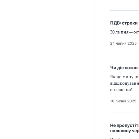
ПДВ: строки 
30 липня — ос
24 липня 2025
Чи діє позов
Якщо минуло 
відшкодування
сплачений
10 липня 2025
Не пропустіт
половину че