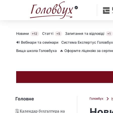
Новини
Статті
Запитання та відповіді
+12
+5
+1
🔊 Вебінари та семінари
Cистема Експертус Головбух
Вища школа Головбуха
🔥 Оформте ліцензію за серп
Головне
Головбух
Нови
🗓️ Календар бухгалтера на