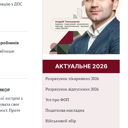
мацію з ДПС
иробників
 таблицю
АКТУАЛЬНЕ 2026
Розрахунок лікарняних 2026
Розрахунок відпускних 2026
СМКОР
ї зустрічі з
Усе про ФОП
увала своє
оєкт. Проте
Податкова накладна
Військовий збір