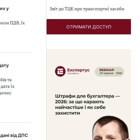
их у
Звіт до ТЦК про транспортні засоби
иком ПДВ, їх
ОТРИМАТИ ДОСТУП
дату
бів та
дата їх
едичну
 дані від ДПС