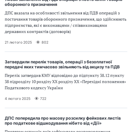
оборонного призначення
ДПС вказала на особливості звільнення від ПДB операцій з
постачання товарів оборонного призначення, що здійснюють
підприємства, які є виконавцями / співвиконавцями
державних контрактів (договорів)
21 лютого 2025
802
Затвердили перелік товарів, операції з безоплатної
передачі яких тимчасово звільняють від акцизу та ПДВ
Перелік затвердив КМУ відповідно до підпункту 38.12 пункту
38 підрозділу 10 розділу ХХ розділу ХХ «Перехідні положення»
Податкового кодексу України
4 лютого 2025
722
ДПС попередила про масову розсилку фейкових листів
про податкове відшкодування нібито від «Дії»
Протягом останніх днів зафіксували розповсюдження