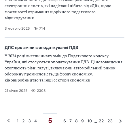
електронних листів, які надіслані нібито від «Дії», щодо
можливості отримання щорічного податкового
відшкодування
3 лютого 2025
714
ДПС про зміни в оподаткуванні ПДВ
У 2024 році внесли низку змін до Податкового кодексу
України, які стосуються оподаткування ПДВ. Ці нововведення
охоплюють різні галузі, включаючи автомобільний ринок,
оборонну промисловість, цифрову економіку,
кіновиробництво та інші сектори економіки
21 січня 2025
2308
5
...
1
2
3
4
6
7
8
9
10
22
23