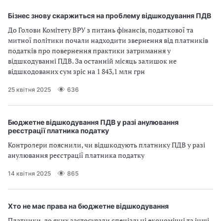
Бізнес знову скаржиться на проблему відшкодування ПДВ
До Голови Комітету ВРУ з питань фінансів, податкової та
митної політики почали надходити звернення від платників
податків про повернення практики затримання у
відшкодуванні ПДВ. За останній місяць залишок не
відшкодованих сум зріс на 1 843,1 млн грн
25 квітня 2025
636
Бюджетне відшкодування ПДВ у разі анулювання
реєстрації платника податку
Контролери пояснили, чи відшкодують платнику ПДВ у разі
анулювання реєстрації платника податку
14 квітня 2025
865
Хто не має права на бюджетне відшкодування
Платники, до яких застосували спеціальні економічні та інші