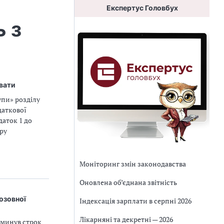
Експертус Головбух
 з
ювати
упи» розділу
даткової
даток 1 до
ру
Моніторинг змін законодавства
Оновлена об’єднана звітність
озовної
Індексація зарплати в серпні 2026
Лікарняні та декретні — 2026
 минув строк