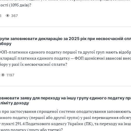
ості (1095 днів)?
6
367
рупи заповнювати декларацію за 2025 рік при несвоєчасній спл
 збору
ОП-платники єдиного податку першої та другої груп мають відобр
кларації платника єдиного податку — ФОП щомісячні авансові вне
бору у разі їх несвоєчасної сплати?
1197
внювати заяву для переходу на іншу групу єдиного податку пр
ліміту доходу
ви про застосування спрощеної системи оподаткування заповнюют
ного податку (першої або другої групи) у разі перевищення обсягу
 пункті 291.4 Податкового кодексу України (ПК), та переходу на інш
ного податку (другу або третю)?