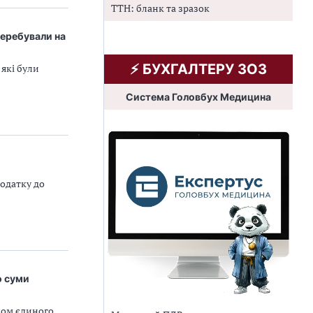
ТТН: бланк та зразок
перебували на
⚡️ БУХГАЛТЕРУ ЗОЗ
які були
Система Головбух Медицина
податку до
о суми
ком єдиного