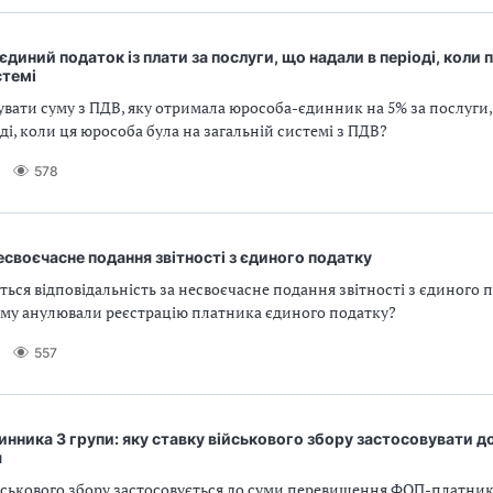
єдиний податок із плати за послуги, що надали в періоді, коли 
стемі
вати суму з ПДВ, яку отримала юрособа-єдинник на 5% за послуги, 
оді, коли ця юрособа була на загальній системі з ПДВ?
578
своєчасне подання звітності з єдиного податку
ться відповідальність за несвоєчасне подання звітності з єдиного 
ому анулювали реєстрацію платника єдиного податку?
557
инника 3 групи: яку ставку військового збору застосовувати д
я
ійськового збору застосовується до суми перевищення ФОП-платни