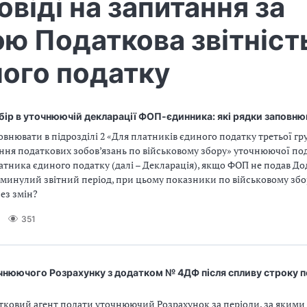
овіді на запитання за
ю Податкова звітність
ого податку
бір в уточнюючій декларації ФОП-єдинника: які рядки заповн
овнювати в підрозділі 2 «Для платників єдиного податку третьої гр
ення податкових зобов’язань по військовому збору» уточнюючої по
атника єдиного податку (далі – Декларація), якщо ФОП не подав До
 минулий звітний період, при цьому показники по військовому збо
ез змін?
351
чнюючого Розрахунку з додатком № 4ДФ після спливу строку п
тковий агент подати уточнюючий Розрахунок за періоди, за якими