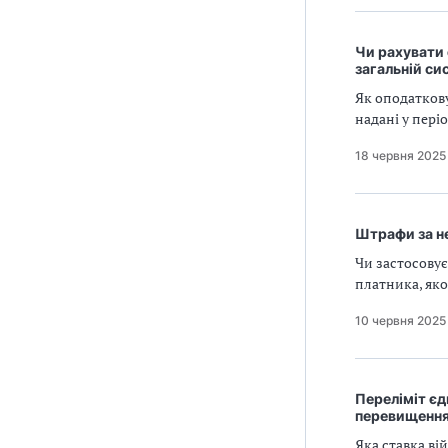
Чи рахувати 
загальній си
Як оподаткову
надані у пері
18 червня 2025
Штрафи за не
Чи застосовує
платника, як
10 червня 2025
Переліміт єд
перевищенн
Яка ставка в