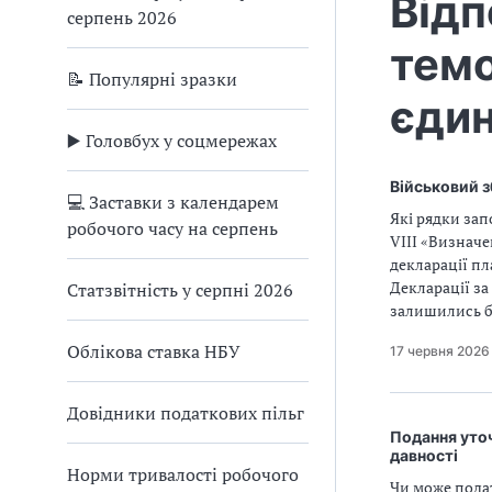
Відп
серпень 2026
темо
📝 Популярні зразки
єдин
▶️ Головбух у соцмережах
Військовий з
💻 Заставки з календарем
Які рядки зап
робочого часу на серпень
VІІI «Визнач
декларації пл
Декларації за
Статзвітність у серпні 2026
залишились б
Облікова ставка НБУ
17 червня 2026
Довідники податкових пільг
Подання уто
давності
Норми тривалості робочого
Чи може пода