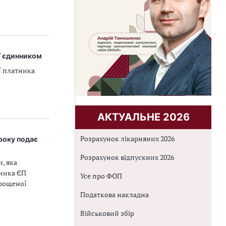
ї єдинником
ї платника
АКТУАЛЬНЕ 2026
Розрахунок лікарняних 2026
року подає
Розрахунок відпускних 2026
, яка
тника ЄП
Усе про ФОП
прощеної
Податкова накладна
Військовий збір