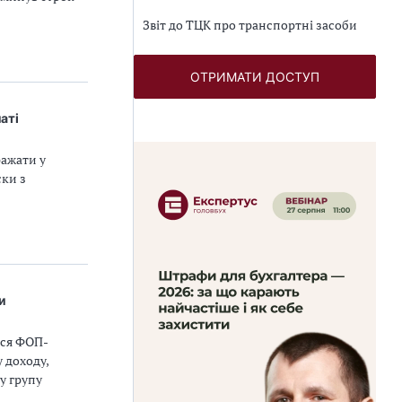
Звіт до ТЦК про транспортні засоби
ОТРИМАТИ ДОСТУП
аті
ажати у
ски з
и
ься ФОП-
 доходу,
у групу