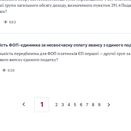
ої групи загального обсягу доходу, визначеного пунктом 291.4 Под
їни?
683
ість ФОП-єдинника за несвоєчасну сплату авансу з єдиного по
льність передбачена для ФОП платників ЄП першої — другої груп за
вого внеску єдиного податку?
639
1
2
3
4
5
6
7
8
9