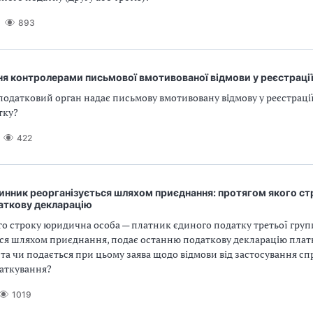
893
ня контролерами письмової вмотивованої відмови у реєстраці
податковий орган надає письмову вмотивовану відмову у реєстраці
тку?
422
нник реорганізується шляхом приєднання: протягом якого ст
аткову декларацію
о строку юридична особа — платник єдиного податку третьої групи
ься шляхом приєднання, подає останню податкову декларацію пла
 та чи подається при цьому заява щодо відмови від застосування с
аткування?
1019