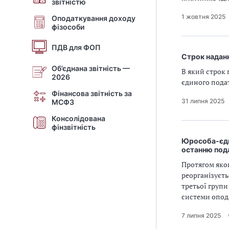
звітністю
1 жовтня 2025
Оподаткування доходу
фізособи
ПДВ для ФОП
Строк надан
Об’єднана звітність —
В який строк 
2026
єдиного пода
Фінансова звітність за
31 липня 2025
МСФЗ
Консолідована
фінзвітність
Юрособа-єди
останню под
Протягом яког
реорганізуєт
третьої групи
системи опод
7 липня 2025