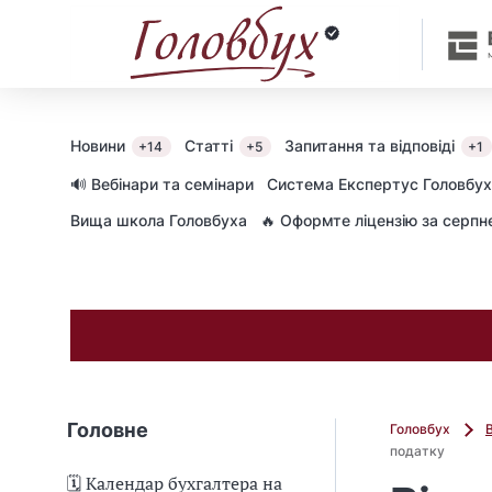
Новини
Статті
Запитання та відповіді
+14
+5
+1
🔊 Вебінари та семінари
Cистема Експертус Головбух
Вища школа Головбуха
🔥 Оформте ліцензію за серп
Головне
Головбух
податку
🗓️ Календар бухгалтера на