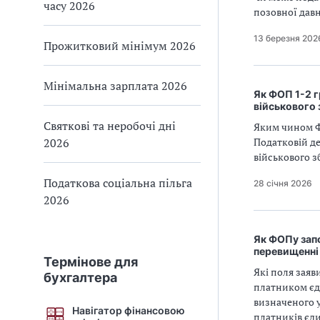
часу 2026
позовної давн
13 березня 202
Прожитковий мінімум 2026
Мінімальна зарплата 2026
Як ФОП 1-2 г
військового
Святкові та неробочі дні
Яким чином Ф
2026
Податковій де
військового з
Податкова соціальна пільга
28 січня 2026
2026
Як ФОПу запо
перевищенні 
Термінове для
Які поля зая
бухгалтера
платником єди
визначеного у
Навігатор фінансовою
платників єди