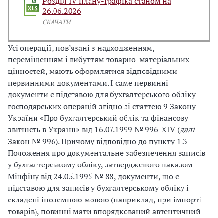
Розділ IV плану-графіка станом на
26.06.2026
СКАЧАТИ
Усі операції, пов’язані з надходженням,
переміщенням і вибуттям товарно-матеріальних
цінностей, мають оформлятися відповідними
первинними документами. І саме первинні
документи є підставою для бухгалтерського обліку
господарських операцій згідно зі статтею 9 Закону
України «Про бухгалтерський облік та фінансову
звітність в Україні» від 16.07.1999 № 996-XIV (
далі
—
Закон № 996). Причому відповідно до пункту 1.3
Положення про документальне забезпечення записів
у бухгалтерському обліку, затвердженого наказом
Мінфіну від 24.05.1995 № 88, документи, що є
підставою для записів у бухгалтерському обліку і
складені іноземною мовою (наприклад, при імпорті
товарів), повинні мати впорядкований автентичний