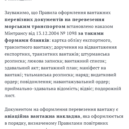
Зауважимо, що Правила оформлення вантажних
перевізних документів на перевезення
морським транспортом
встановлено наказом
Мінтрансу від 13.12.2004 № 1098
за такими
формами бланків
: картка обліку експортного,
транзитного вантажу; доручення на відвантаження
експортних, транзитних вантажів; штурманська
розписка; люкова записка; вантажний список;
здавальний акт; вантажний план; маніфест на
вантажі; тальманська розписка; наряд; видатковий
ордер; повідомлення; навантажувальний ордер;
приймально-здавальна відомість; відвіс; подорожній
лист.
Документом на оформлення перевезення вантажу є
авіаційна вантажна накладна
, яка оформлюється
в порядку, визначеному Правилами повітряних