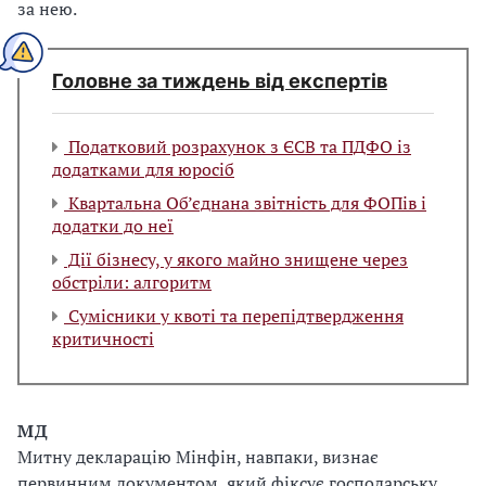
за нею.
Головне за тиждень від експертів
Податковий розрахунок з ЄСВ та ПДФО із
додатками для юросіб
Квартальна Об’єднана звітність для ФОПів і
додатки до неї
Дії бізнесу, у якого майно знищене через
обстріли: алгоритм
Сумісники у квоті та перепідтвердження
критичності
МД
Митну декларацію Мінфін, навпаки, визнає
первинним документом, який фіксує господарську