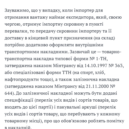
Зауважимо, що у випадку, коли імпортер для
отримання вантажу наймає експедитора, який, своєю
чергою, отримує імпортну сировину в пункті
перевалки, то передачу сировини імпортеру та її
доставку в кінцевий пункт призначення (на склад)
потрібно додатково оформляти внутрішніми
транспортними накладними. Зазвичай це — товарно-
транспортна накладна типової форми № 1-ТН,
затверджена наказом Мінтрансу від 14.10.1997 № 363,
або спеціалізовані форми ТТН (на спирт, хліб,
нафтопродукти тощо), а також залізнична накладна
(затверджена наказом Мінтрансу від 21.11.2000 №
644). До залізничної накладної можуть бути додані
специфікації (перелік усіх видів і сортів товарів, що
входять до цієї партії) і пакувальні аркуші (перелік
усіх видів і сортів товару, що перебувають у кожному
товарному місці), про що обов’язково роблять помітку
в накладній.