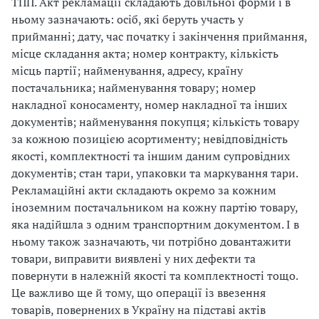
ТПП. Акт рекламації складають довільної форми і в
ньому зазначають: осіб, які беруть участь у
прийманні; дату, час початку і закінчення приймання,
місце складання акта; номер контракту, кількість
місць партії; найменування, адресу, країну
постачальника; найменування товару; номер
накладної коносаменту, номер накладної та інших
документів; найменування покупця; кількість товару
за кожною позицією асортименту; невідповідність
якості, комплектності та іншим даним супровідних
документів; стан тари, упаковки та маркування тари.
Рекламаційні акти складають окремо за кожним
іноземним постачальником на кожну партію товару,
яка надійшла з одним транспортним документом. І в
ньому також зазначають, чи потрібно довантажити
товари, виправити виявлені у них дефекти та
повернути в належній якості та комплектності тощо.
Це важливо ще й тому, що операції із ввезення
товарів, повернених в Україну на підставі актів