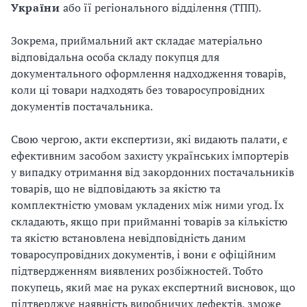
України
або її регіонального відділення (ТПП).
Зокрема, приймальний акт складає матеріально
відповідальна особа складу покупця для
документального оформлення надходження товарів,
коли ці товари надходять без товаросупровідних
документів постачальника.
Свою чергою, акти експертизи, які видають палати, є
ефективним засобом захисту українських імпортерів
у випадку отримання від закордонних постачальників
товарів, що не відповідають за якістю та
комплектністю умовам укладених між ними угод. Їх
складають, якщо при прийманні товарів за кількістю
та якістю встановлена невідповідність даним
товаросупровідних документів, і вони є офіційним
підтвердженням виявлених розбіжностей. Тобто
покупець, який має на руках експертний висновок, що
підтверджує наявність виробничих дефектів, зможе