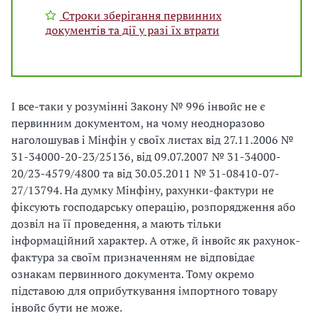
Строки зберігання первинних
документів та дії у разі їх втрати
І все-таки у розумінні Закону № 996 інвойс не є
первинним документом, на чому неодноразово
наголошував і Мінфін у своїх листах від 27.11.2006 №
31-34000-20-23/25136, від 09.07.2007 № 31-34000-
20/23-4579/4800 та від 30.05.2011 № 31-08410-07-
27/13794. На думку Мінфіну, рахунки-фактури не
фіксують господарську операцію, розпорядження або
дозвіл на її проведення, а мають тільки
інформаційний характер. А отже, й інвойс як рахунок-
фактура за своїм призначенням не відповідає
ознакам первинного документа. Тому окремо
підставою для оприбуткування імпортного товару
інвойс бути не може.