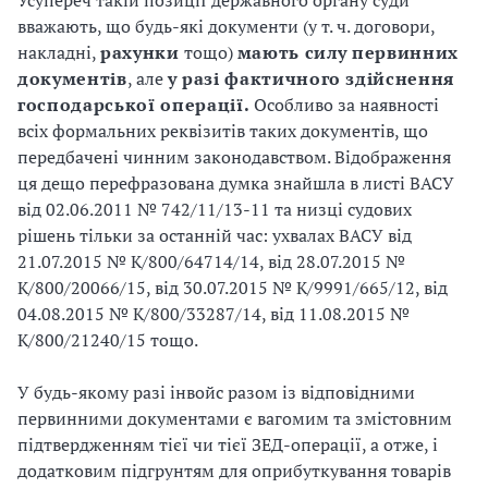
Усупереч такій позиції державного органу суди
вважають, що будь-які документи (у т. ч. договори,
накладні,
рахунки
тощо)
мають силу первинних
документів
, але
у разі фактичного здійснення
господарської операції.
Особливо за наявності
всіх формальних реквізитів таких документів, що
передбачені чинним законодавством. Відображення
ця дещо перефразована думка знайшла в листі ВАСУ
від 02.06.2011 № 742/11/13-11 та низці судових
рішень тільки за останній час: ухвалах ВАСУ від
21.07.2015 № К/800/64714/14, від 28.07.2015 №
К/800/20066/15, від 30.07.2015 № К/9991/665/12, від
04.08.2015 № К/800/33287/14, від 11.08.2015 №
К/800/21240/15 тощо.
У будь-якому разі інвойс разом із відповідними
первинними документами є вагомим та змістовним
підтвердженням тієї чи тієї ЗЕД-операції, а отже, і
додатковим підгрунтям для оприбуткування товарів