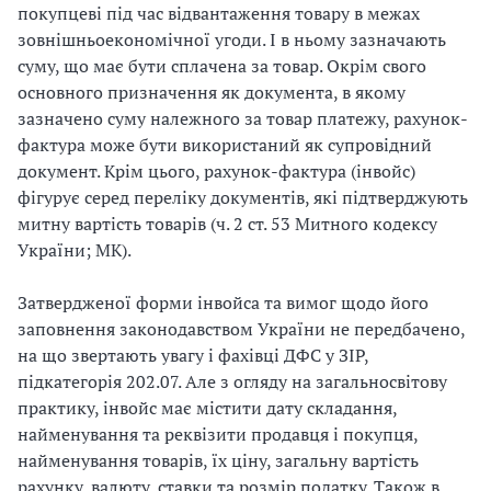
покупцеві під час відвантаження товару в межах
зовнішньоекономічної угоди. І в ньому зазначають
суму, що має бути сплачена за товар. Окрім свого
основного призначення як документа, в якому
зазначено суму належного за товар платежу, рахунок-
фактура може бути використаний як супровідний
документ. Крім цього, рахунок-фактура (інвойс)
фігурує серед переліку документів, які підтверджують
митну вартість товарів (ч. 2 ст. 53 Митного кодексу
України; МК).
Затвердженої форми інвойса та вимог щодо його
заповнення законодавством України не передбачено,
на що звертають увагу і фахівці ДФС у ЗІР,
підкатегорія 202.07. Але з огляду на загальносвітову
практику, інвойс має містити дату складання,
найменування та реквізити продавця і покупця,
найменування товарів, їх ціну, загальну вартість
рахунку, валюту, ставки та розмір податку. Також в