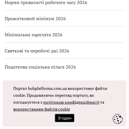
Норми тривалості робочого часу 2026
Прожитковий мінімум 2026
Мінімальна зарплата 2026
Святкові та неробочі дні 2026
Податкова соціальна пільга 2026
Портал buhplatforma.com.ua використовує файли
cookie. Продовжуючи перегляд порталу, ви
погоджуєтеся з
політикою конфіденційності
та
використанням файлів cookie
Навігатор фінансовою
Оподаткування доходу
ПД
звітністю
фізособи
Згоден