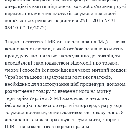
операцію із взяття підприємством зобов’язання у сумі
нарахованих митних платежів за умови наявності
обов’язкових реквізитів (лист від 23.01.2013 № 31-
08410-07-16/2073).
Згідно зі статтею 4 МК митна декларація (МД) — заява
встановленої форми, в якій особою зазначено митну
процедуру, що підлягає застосуванню до товарів, та
передбачені законодавством відомості про товари,
умови і способи їх переміщення через митний кордон
України та щодо нарахування митних платежів,
необхідних для застосування цієї процедури, доказом
розмитнення товару та ввезення його на митну
територію України. У МД зазначають детальну
інформацію про експортера й імпортера, суму угоди
та умови поставки, опис властивостей товару тощо. У
декларації також розраховують суми мита, зборів і
ПДВ — на кожен товар окремо і разом.