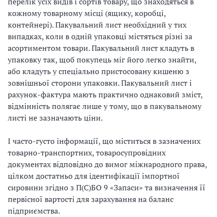
перелік усіх видів і сортів товару, що знаходяться в
кожному товарному місці (ящику, коробці,
контейнері). Пакувальний лист необхідний у тих
випадках, коли в одній упаковці містяться різні за
асортиментом товари. Пакувальний лист кладуть в
упаковку так, щоб покупець міг його легко знайти,
або кладуть у спеціально пристосовану кишеню з
зовнішньої сторони упаковки. Пакувальний лист і
рахунок-фактура мають практично однаковий зміст,
відмінність полягає лише у тому, що в пакувальному
листі не зазначають ціни.
І часто-густо інформації, що міститься в зазначених
товарно-транспортних, товаросупровідних
документах відповідно до вимог міжнародного права,
цілком достатньо для ідентифікації імпортної
сировини згідно з П(С)БО 9 «Запаси» та визначення її
первісної вартості для зарахування на баланс
підприємства.