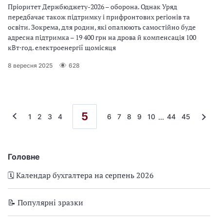
Пріоритет Держбюджету-2026 – оборона. Однак Уряд
передбачає також підтримку і прифронтових регіонів та
освіти. Зокрема, для родин, які опалюють самостійно буде
адресна підтримка – 19 400 грн на дрова й компенсація 100
кВт⋅год. електроенергії щомісяця
8 вересня 2025
628
5
...
1
2
3
4
6
7
8
9
10
44
45
Головне
🗓️ Календар бухгалтера на серпень 2026
📝 Популярні зразки