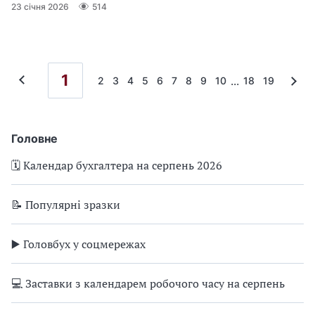
23 січня 2026
514
1
...
2
3
4
5
6
7
8
9
10
18
19
Головне
🗓️ Календар бухгалтера на серпень 2026
📝 Популярні зразки
▶️ Головбух у соцмережах
💻 Заставки з календарем робочого часу на серпень