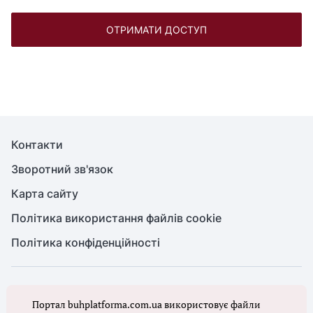
ОТРИМАТИ ДОСТУП
Контакти
Зворотний зв'язок
Карта сайту
Політика використання файлів cookie
Політика конфіденційності
© Головбух, 2026. Усі права захищено
Портал buhplatforma.com.ua використовує файли
Повне або часткове копіювання будь-яких матеріалів сайту,