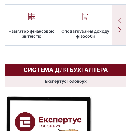
Навігатор фінансовою
Оподаткування доходу
ПД
звітністю
фізособи
СИСТЕМА ДЛЯ БУХГАЛТЕРА
Експертус Головбух