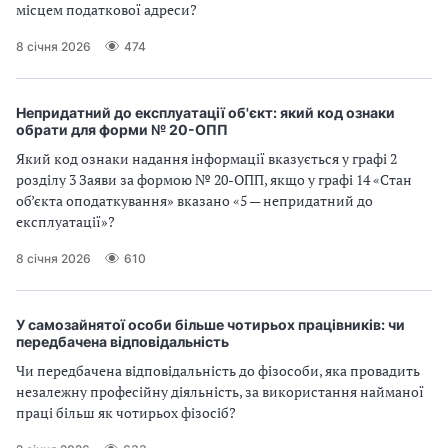
місцем податкової адреси?
8 січня 2026
474
Непридатний до експлуатації об'єкт: який код ознаки
обрати для форми № 20-ОПП
Який код ознаки надання інформації вказується у графі 2
розділу 3 Заяви за формою № 20-ОПП, якщо у графі 14 «Стан
об’єкта оподаткування» вказано «5 — непридатний до
експлуатації»?
8 січня 2026
610
У самозайнятої особи більше чотирьох працівників: чи
передбачена відповідальність
Чи передбачена відповідальність до фізособи, яка провадить
незалежну професійну діяльність, за використання найманої
праці більш як чотирьох фізосіб?