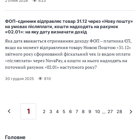
2 січня 2026
633
ФОП-єдинник відправляє товар 31.12 через «Нову пошту»
на умовах післяплати, кошти надходять на рахунок
«02.01»: на яку дату визначати дохід
Яка дата вважається отриманням доходу ФОП – платника ЄП,
якщо на момент відправлення товару Новою Поштою «31.12»
звітного року сформований фіскальний чек із видом оплати
«післяплата» через NovaPay, а кошти за нього надходять на
поточний рахунок «02.01» наступного року?
30 грудня 2025
810
1
...
2
3
4
5
6
7
8
9
10
27
28
Головне