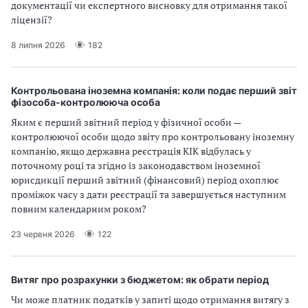
документації чи експертного висновку для отримання такої
ліцензії?
8 липня 2026
182
Контрольована іноземна компанія: коли подає перший звіт
фізособа-контролююча особа
Яким є перший звітний період у фізичної особи —
контролюючої особи щодо звіту про контрольовану іноземну
компанію, якщо державна реєстрація КІК відбулась у
поточному році та згідно із законодавством іноземної
юрисдикції перший звітний (фінансовий) період охоплює
проміжок часу з дати реєстрації та завершується наступним
повним календарним роком?
23 червня 2026
122
Витяг про розрахунки з бюджетом: як обрати період
Чи може платник податків у запиті щодо отримання витягу з