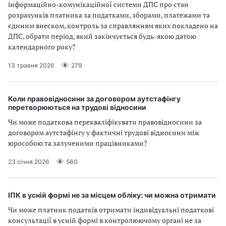
інформаційно-комунікаційної системи ДПС про стан
розрахунків платника за податками, зборами, платежами та
єдиним внеском, контроль за справлянням яких покладено на
ДПС, обрати період, який закінчується будь-якою датою
календарного року?
13 травня 2026
279
Коли правовідносини за договором аутстафінгу
перетворюються на трудові відносини
Чи може податкова перекваліфікувати правовідносини за
договором аутстафінгу у фактичні трудові відносини між
юрособою та залученими працівниками?
23 січня 2026
560
ІПК в усній формі не за місцем обліку: чи можна отримати
Чи може платник податків отримати індивідуальні податкові
консультації в усній формі в контролюючому органі не за