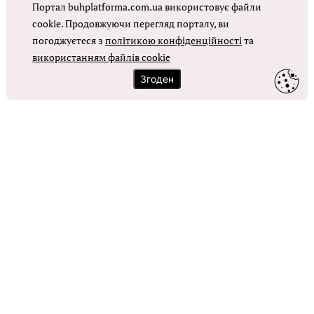
Портал buhplatforma.com.ua використовує файли
Оплата праці в КНП
cookie. Продовжуючи перегляд порталу, ви
погоджуєтеся з
політикою конфіденційності
та
використанням файлів cookie
ОТРИМАТИ ДОСТУП
Згоден
Контакти
Зворотний зв'язок
Карта сайту
Політика використання файлів cookie
Політика конфіденційності