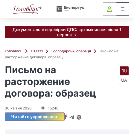
Документальні перевірки ДПС: що змінилося після 1
серпня →
Головбух
Статті
Господарські операції
Письмо на
расторжение договора: образец
Письмо на
RU
расторжение
UA
договора: образец
30 квітня 2026
15240
Читайте українською