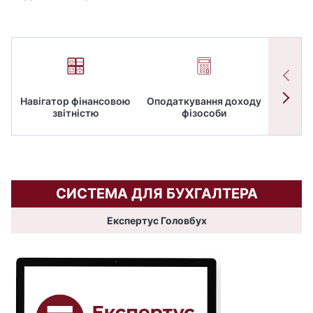
Навігатор фінансовою
Оподаткування доходу
ПД
звітністю
фізособи
СИСТЕМА ДЛЯ БУХГАЛТЕРА
Експертус Головбух