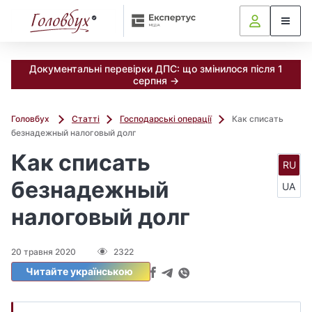
Документальні перевірки ДПС: що змінилося після 1
серпня →
Головбух
Статті
Господарські операції
Как списать
безнадежный налоговый долг
Как списать
RU
безнадежный
UA
налоговый долг
20 травня 2020
2322
Читайте українською