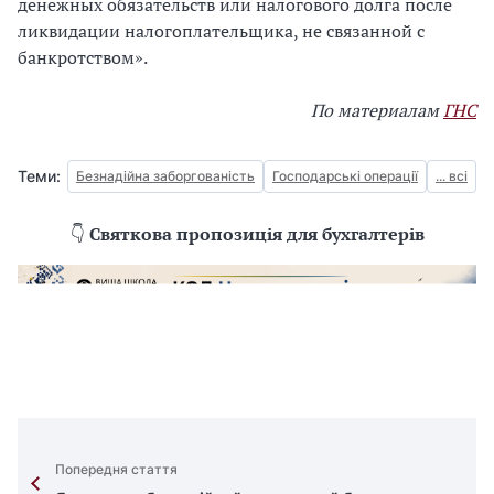
денежных обязательств или налогового долга после
ликвидации налогоплательщика, не связанной с
банкротством».
По материалам
ГНС
Теми:
Безнадійна заборгованість
Господарські операції
... всі
👇
Святкова пропозиція для бухгалтерів
Попередня стаття