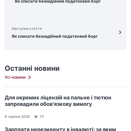
Як списати безнадійний податковий борг
Наступна стаття
Як списати безнадійний податковий борг
Останні новини
Усі новини
Для окремих ліцензій на пальне і тютюн
запровадили обов'язкову вимогу
6 серпня 2026
75
Зарплата нерезиденту в інвалюті: за яким