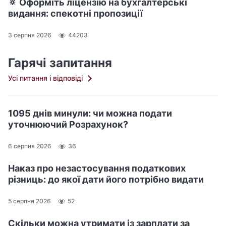
🔅 Оформіть ліцензію на бухгалтерські
видання: спекотні пропозиції
3 серпня 2026
44203
Гарячі запитання
Усі питання і відповіді
1095 днів минули: чи можна подати
уточнюючий Розрахунок?
6 серпня 2026
36
Наказ про незастосування податкових
різниць: до якої дати його потрібно видати
5 серпня 2026
52
Скільки можна утримати із зарплати за