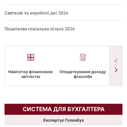
Святкові та неробочі дні 2026
Податкова соціальна пільга 2026
Навігатор фінансовою
Оподаткування доходу
ПД
звітністю
фізособи
СИСТЕМА ДЛЯ БУХГАЛТЕРА
Експертус Головбух