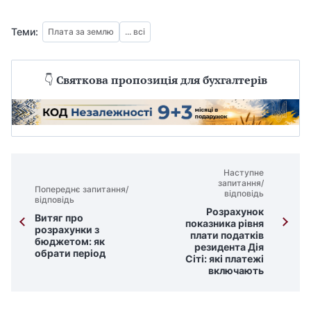
Теми:
Плата за землю
... всі
👇
Святкова пропозиція для бухгалтерів
Наступне
запитання/
Попереднє запитання/
відповідь
відповідь
Розрахунок
Витяг про
показника рівня
розрахунки з
плати податків
бюджетом: як
резидента Дія
обрати період
Сіті: які платежі
включають