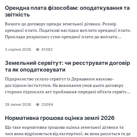
Орендна плата фізособам: оподаткування та
звітність
Вимоги до договору оренди земельної ділянки. Розмір
орендної плати. Податкові наслідки виплати орендної плати.
Приклади розрахунку суми орендної плати до виплати
орендодавцеві та суми податків. Заповнення Додатка 4ДФ
Податкового розрахунку у разі виплати орендної плати
3 серпня 2026
41082
Земельний сервітут: чи реєструвати договір
та як оподатковувати
Підприємство уклало сервітут із Державним науково-
дослідним інститутом. На виконання умов цього договору
сторони підписали акт приймання-передачі об’єкта сервітуту.
Як підприємству, користувачу сервітутом, відображати
щомісячну оплату (затрати) за таким договором?
29 липня 2026
23094
Нормативна грошова оцінка землі 2026
Що таке нормативна грошова оцінка земельної ділянки та
чим вона відрізняється від експертної, як вона рахується та де