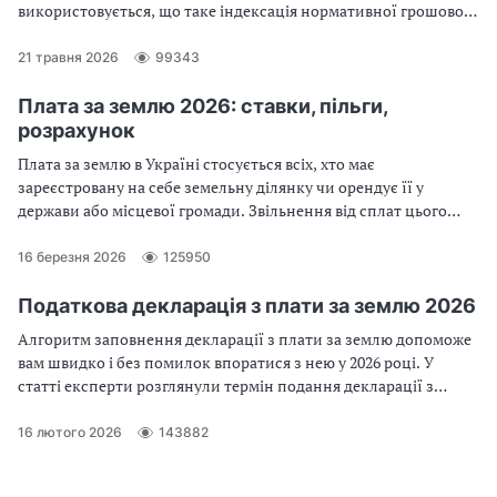
використовується, що таке індексація нормативної грошової
оцінки, як отримати витяг про нормативну грошову оцінку
земельної ділянки з Державного земельного кадастру, —
21 травня 2026
99343
відповіді на ці та інші питання знайдете у цьому огляді
Плата за землю 2026: ставки, пільги,
розрахунок
Плата за землю в Україні стосується всіх, хто має
зареєстровану на себе земельну ділянку чи орендує її у
держави або місцевої громади. Звільнення від сплат цього
податку чутливе до нюансів господарського використання
землі. Про те, як нараховується земельний податок з фізосіб у
16 березня 2026
125950
2026 році, зокрема й щодо тимчасово окупованих земель та
територій бойових дій, — в огляді
Податкова декларація з плати за землю 2026
Алгоритм заповнення декларації з плати за землю допоможе
вам швидко і без помилок впоратися з нею у 2026 році. У
статті експерти розглянули термін подання декларації з
плати за землю 2026, представили зразок заповнення, зміни у
формі декларації з плати за землю 2026, а також особливості
16 лютого 2026
143882
заповнення декларації з плати за землю з земельних ділянок,
які на територіях, де ведуться бойові дії, та тимчасово