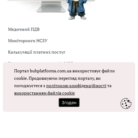
Медичний ПДВ
Моніторинги НСЗУ
Калькуляції платних послуг
Коригувальна накладна від МОЗ
Портал buhplatforma.com.ua використовує файли
Оплата праці в КНП
cookie. Продовжуючи перегляд порталу, ви
погоджуєтеся з
політикою конфіденційності
та
ОТРИМАТИ ДОСТУП
використанням файлів cookie
Згоден