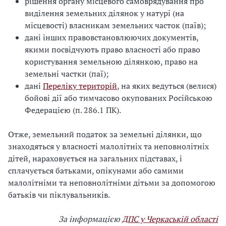
рішення органу місцевого самоврядування про
виділення земельних ділянок у натурі (на
місцевості) власникам земельних часток (паїв);
дані інших правовстановлюючих документів,
якими посвідчують право власності або право
користування земельною ділянкою, право на
земельні частки (паї);
дані
Переліку територій
, на яких ведуться (велися)
бойові дії або тимчасово окупованих Російською
Федерацією (п. 286.1 ПК).
Отже, земельний податок за земельні ділянки, що
знаходяться у власності малолітніх та неповнолітніх
дітей, нараховується на загальних підставах, і
сплачується батьками, опікунами або самими
малолітніми та неповнолітніми дітьми за допомогою
батьків чи піклувальників.
За інформацією
ДПС у Черкаській області