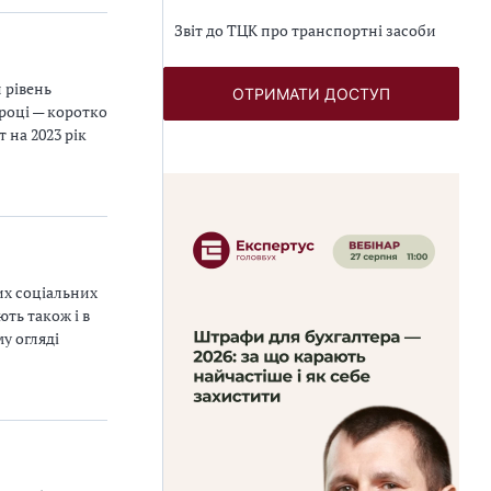
Звіт до ТЦК про транспортні засоби
 рівень
ОТРИМАТИ ДОСТУП
 році — коротко
 на 2023 рік
их соціальних
ть також і в
у огляді