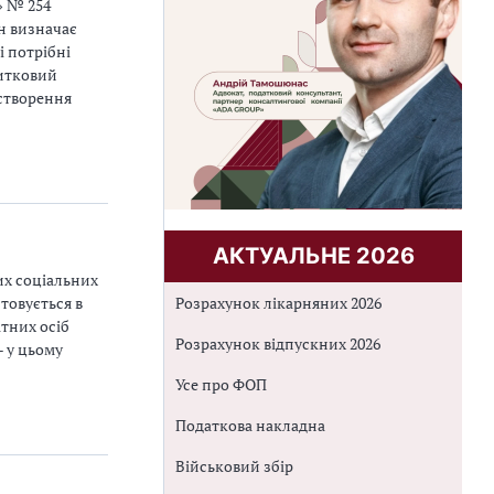
» № 254
н визначає
і потрібні
житковий
 створення
АКТУАЛЬНЕ 2026
их соціальних
товується в
Розрахунок лікарняних 2026
атних осіб
Розрахунок відпускних 2026
– у цьому
Усе про ФОП
Податкова накладна
Військовий збір