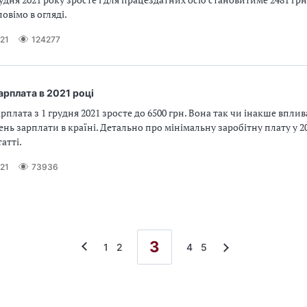
овімо в огляді.
21
124277
арплата в 2021 році
рплата з 1 грудня 2021 зросте до 6500 грн. Вона так чи інакше вплив
ень зарплати в країні. Детально про мінімальну заробітну плату у 2
атті.
21
73936
3
1
2
4
5