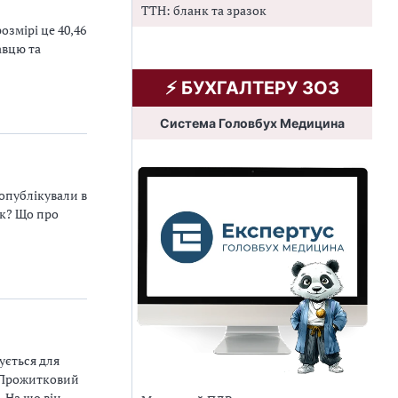
ТТН: бланк та зразок
озмірі це 40,46
авцю та
⚡️ БУХГАЛТЕРУ ЗОЗ
Система Головбух Медицина
 опублікували в
ік? Що про
ується для
. Прожитковий
. На що він