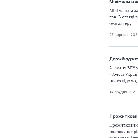
Мінімальна з
Мінімальна за
грн. В огляді
бухгалтеру.
27 вересня 202
Держбюджет 
2 грудня ВРУ 
«Голосі Украї
нього відомо,
14 грудня 2021
Прожитковий
Прожитковий м
розрахунку рі
мінімум з 1 г