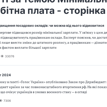
бітна плата - сторінка
двищення посадових окладів: чи можна від нього відмовитися
 учергове підвищився розмір мінімальної зарплати. У зв’язку з цим де
 підвищуватимуть працівникам оклади. Експерт пояснив, чи доста
 лише внести зміни до штатного розпису, а працівникам — дізнати
а фактом виплати більшої зарплати
33076
 2024
 року в газеті «Голос України» опубліковано Закон про Держбюджет н
джет країни за час повномасштабного вторгнення рф. На які пока
 що очікує українців в умовах воєнного стану — в огляді
7306