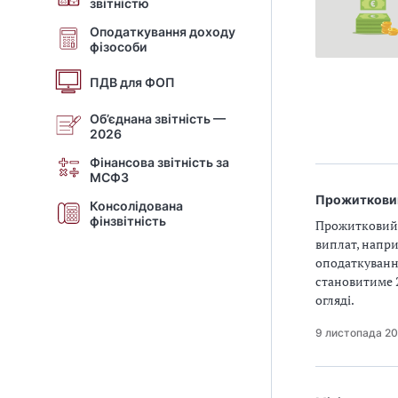
звітністю
Оподаткування доходу
фізособи
ПДВ для ФОП
Об’єднана звітність —
2026
Фінансова звітність за
МСФЗ
Прожитковий
Консолідована
фінзвітність
Прожитковий 
виплат, напри
оподаткуванні
становитиме 2
огляді.
9 листопада 2