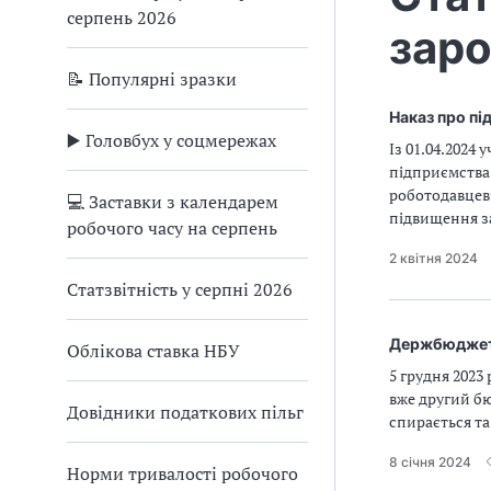
серпень 2026
заро
📝 Популярні зразки
Наказ про пі
▶️ Головбух у соцмережах
Із 01.04.2024
підприємства
роботодавцеві
💻 Заставки з календарем
підвищення з
робочого часу на серпень
2 квітня 2024
Статзвітність у серпні 2026
Держбюджет
Облікова ставка НБУ
5 грудня 2023
вже другий бю
Довідники податкових пільг
спирається та
8 січня 2024
Норми тривалості робочого