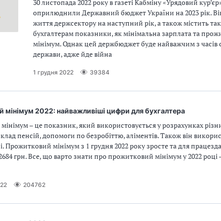
30 листопада 2022 року в газеті Кабміну «Урядовий кур’єр
оприлюднили Державний бюджет України на 2023 рік. Ві
життя держсектору на наступний рік, а також містить так
бухгалтерам показники, як мінімальна зарплата та про
мінімум. Однак цей держбюджет буде найважчим з часів
держави, адже йде війна
1 грудня 2022
39384
 мінімум 2022: найважливіші цифри для бухгалтера
мінімум – це показник, який використовується у розрахунках різн
клад пенсій, допомоги по безробіттю, аліментів. Також він викорис
. Прожитковий мінімум з 1 грудня 2022 року зросте та для працезд
684 грн. Все, що варто знати про прожитковий мінімум у 2022 році 
022
204762