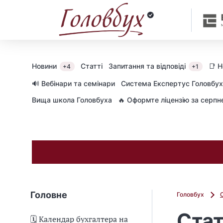
Новини
Статті
Запитання та відповіді
📑 
+4
+1
🔊 Вебінари та семінари
Cистема Експертус Головбух
Вища школа Головбуха
🔥 Оформте ліцензію за серп
Головне
Головбух
Стат
🗓️ Календар бухгалтера на