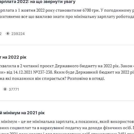
арплата 2022: на що звернути увагу
рплата з 1 жовтня 2022 року становитиме 6700 грн. У погодинному р
 розглянемо все що важливо знати про мінімальну зарплату роботод
2
239224
на 2022 рік
ухвалила в 2 читанні проєкт Державного бюджету на 2022 рік. Закон
ни» від 14.12.2021 №237-238. Яким буде Державний бюджет на 2022 р
 на які показники він спирається? Розповімо в огляді.
37771
 мінімум на 2021 рік
інімум – це не мінімальна зарплата, а показник, який використов
зних соцвиплат та в нарахуванні податку на доходи фізичних осіб
рудня 2021 року зросте і для працездатних осіб становитиме 2481 грн