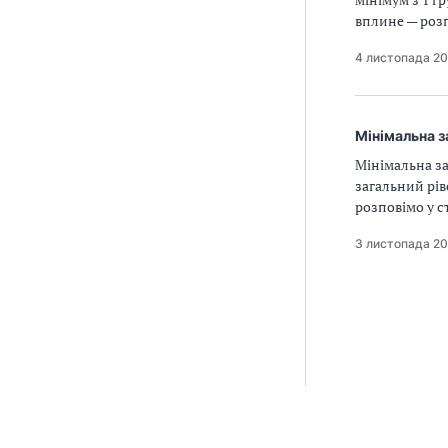
вплине — розп
4 листопада 20
Мінімальна з
Мінімальна за
загальний рів
розповімо у ст
3 листопада 20