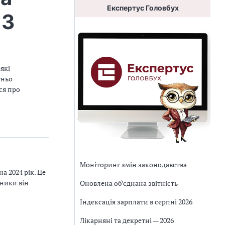
Експертус Головбух
 3
які
тньо
ся про
Моніторинг змін законодавства
а 2024 рік. Це
зники він
Оновлена об’єднана звітність
Індексація зарплати в серпні 2026
Лікарняні та декретні — 2026