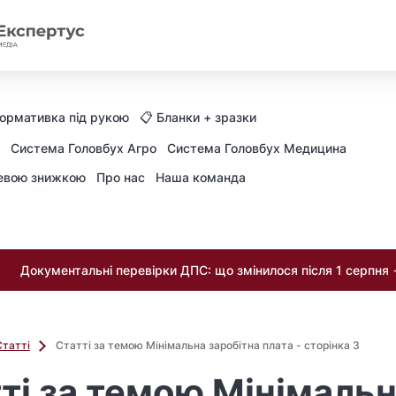
Нормативка під рукою
📋 Бланки + зразки
Система Головбух Агро
Система Головбух Медицина
невою знижкою
Про нас
Наша команда
Документальні перевірки ДПС: що змінилося після 1 серпня
Статті
Статті за темою Мінімальна заробітна плата - сторінка 3
ті за темою Мінімаль