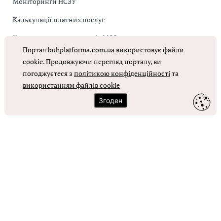
Моніторинги НСЗУ
Калькуляції платних послуг
Коригувальна накладна від МОЗ
Портал buhplatforma.com.ua використовує файли
Оплата праці в КНП
cookie. Продовжуючи перегляд порталу, ви
погоджуєтеся з
політикою конфіденційності
та
ОТРИМАТИ ДОСТУП
використанням файлів cookie
Згоден
Контакти
Зворотний зв'язок
Карта сайту
Політика використання файлів cookie