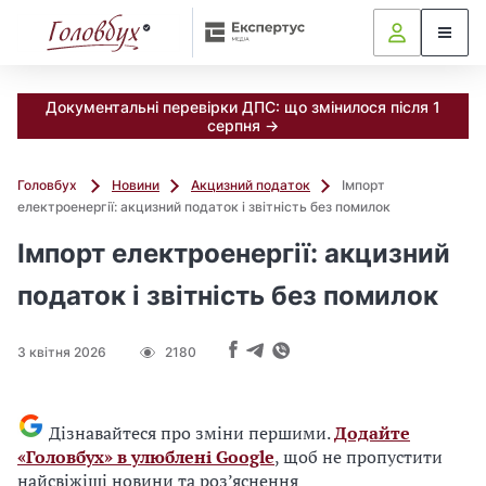
Документальні перевірки ДПС: що змінилося після 1
серпня →
Головбух
Новини
Акцизний податок
Імпорт
електроенергії: акцизний податок і звітність без помилок
Імпорт електроенергії: акцизний
податок і звітність без помилок
3 квітня 2026
2180
Дізнавайтеся про зміни першими.
Додайте
«Головбух» в улюблені Google
, щоб не пропустити
найсвіжіші новини та роз’яснення