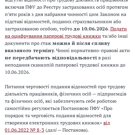
включав ПФУ до Реєстру застрахованих осіб протягом
п’яти років з дня набрання чинності цим Законом на
підставі відомостей, поданих страхувальником або
застрахованою особою, тобто
до 10.06.2026
.
Подати
на оцифрування паперові трудові книжки
та/або інші
документи про стаж
можна й після спливу
вказаного терміну
. Чинні нормативно-правові акти
не передбачають відповідальності
в разі
неподання сканкопій паперової трудової книжки до
10.06.2026.
Питання черговості подання відомостей про трудову
діяльність працівників, фізичних осіб — підприємців
та фізичних осіб, які забезпечують себе роботою
самостійно регулюється Постановою ПФУ «Про
порядок та черговість подання відомостей для
створення електронних трудових книжок»
від
01.06.2022 № 8-3
(
далі
— Постанова).