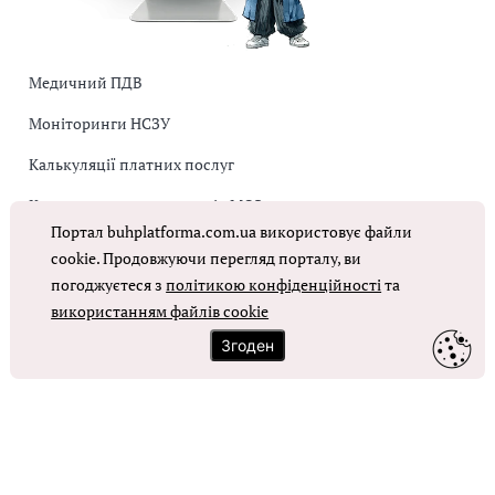
Медичний ПДВ
Моніторинги НСЗУ
Калькуляції платних послуг
Коригувальна накладна від МОЗ
Портал buhplatforma.com.ua використовує файли
Оплата праці в КНП
cookie. Продовжуючи перегляд порталу, ви
погоджуєтеся з
політикою конфіденційності
та
ОТРИМАТИ ДОСТУП
використанням файлів cookie
Згоден
Контакти