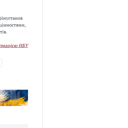
фінустанов
 цінностями,
тів.
ормацією НБУ