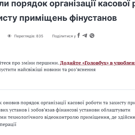
и порядок організації касової
хисту приміщень фінустанов
Переглядів:
835
Поділитися у
йтеся про зміни першими.
Додайте «Головбух» в улюблен
устити найсвіжіші новини та роз’яснення
 оновив порядок організації касової роботи та захисту п
вих установ і зобов’язав фінансові установи облаштувати
ми технологічного відеоконтролю приміщення, де здійс
операції