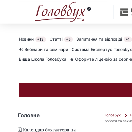
О
Ш
Н
у
ОЗНАЙОМТЕСЯ
Л
к
З ІНСТРУКЦІЄЮ
А
а
Й
й
Н
т
Новини
Статті
Запитання та відповіді
+13
+5
+1
-
е
🔊 Вебінари та семінари
Cистема Експертус Головбух
П
в
Вища школа Головбуха
🔥 Оформте ліцензію за серп
О
с
М
и
І
с
Ч
т
Н
е
И
м
К
і
Д
«
Головне
Головбух
Л
Е
роботи та захи
Я
к
🗓️ Календар бухгалтера на
Б
с