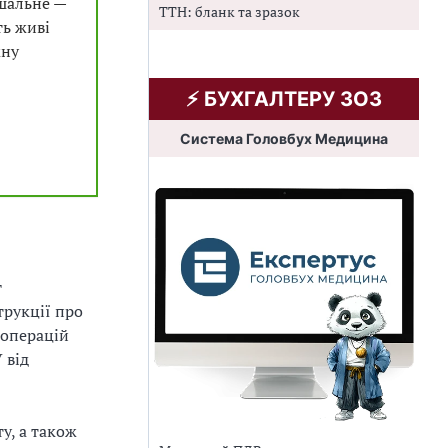
ішальне —
ТТН: бланк та зразок
ть живі
жну
⚡️ БУХГАЛТЕРУ ЗОЗ
Система Головбух Медицина
г
трукції про
 операцій
 від
у, а також