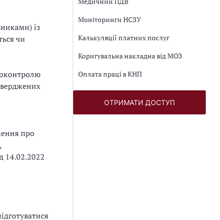
Медичний ПДВ
Моніторинги НСЗУ
вниками) із
Калькуляції платних послуг
ться чи
Коригувальна накладна від МОЗ
еоконтролю
Оплата праці в КНП
атверджених
ОТРИМАТИ ДОСТУП
ження про
,
д 14.02.2022
ідготуватися