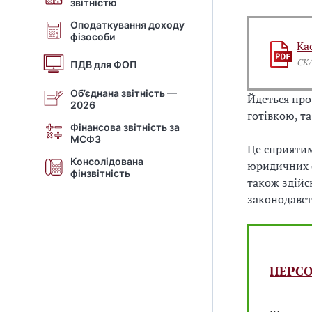
звітністю
а
а
Оподаткування доходу
фізособи
н
Ка
а
СК
ПДВ для ФОП
л
о
Об’єднана звітність —
Йдеться про
2026
г
готівкою, т
і
Фінансова звітність за
МСФЗ
ч
Це сприятим
н
Консолідована
юридичних о
фінзвітність
а
також здійс
в
законодавст
а
ш
і
й
ПЕРСО
,
п
о