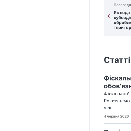
Попередн
т
е
Як пода
субсиді
н
оброблю
а
територ
д
і
с
л
Статті
а
т
и
Фіскаль
з
обов'яз
в
Фіскальний 
е
Розглянемо 
р
чек
н
4 червня 2026
е
н