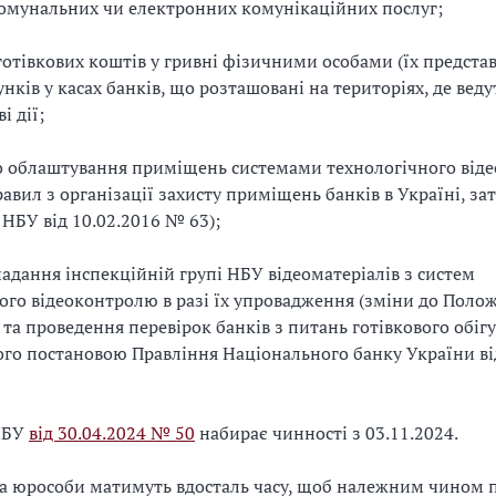
омунальних чи електронних комунікаційних послуг;
отівкових коштів у гривні фізичними особами (їх предста
нків у касах банків, що розташовані на територіях, де веду
і дії;
о облаштування приміщень системами технологічного від
равил з організації захисту приміщень банків в Україні, з
НБУ від 10.02.2016 № 63);
надання інспекційній групі НБУ відеоматеріалів з систем
ого відеоконтролю в разі їх упровадження (зміни до Поло
 та проведення перевірок банків з питань готівкового обігу
го постановою Правління Національного банку України ві
НБУ
від 30.04.2024 № 50
набирає чинності з 03.11.2024.
а юрособи матимуть вдосталь часу, щоб належним чином п