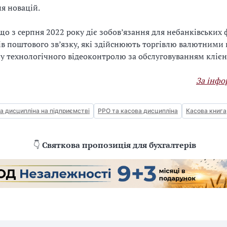
я новацій.
що з серпня 2022 року діє зобов’язання для небанківських 
ів поштового зв’язку, які здійснюють торгівлю валютними
у технологічного відеоконтролю за обслуговуванням клієн
За інф
а дисципліна на підприємстві
РРО та касова дисципліна
Касова книга
👇
Святкова пропозиція для бухгалтерів