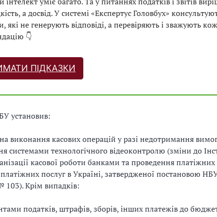
 інтелект уміє багато. Та у питаннях податків і звітів вир
кість, а досвід. У системі «Експертус Головбух» консультую
и, які не генерують відповіді, а перевіряють і зважують ко
дацію 👇
ИМАТИ ПІДКАЗКИ
БУ установив:
 на виконання касових операцій у разі недотримання вимо
я системами технологічного відеоконтролю (зміни до Інс
анізації касової роботи банками та проведення платіжних
платіжних послуг в Україні, затвердженої постановою НБУ
№ 103). Крім випадків:
нтами податків, штрафів, зборів, інших платежів до бюджет