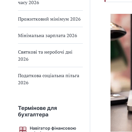
с
часу 2026
р
о
Прожитковий мінімум 2026
б
о
Мінімальна зарплата 2026
ч
о
ї
Святкові та неробочі дні
с
2026
и
т
Податкова соціальна пільга
у
2026
а
ц
і
ї
Термінове для
,
бухгалтера
я
к
Навігатор фінансовою