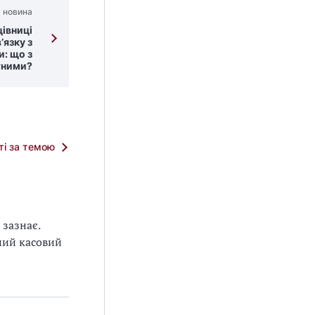
 новина
івниці
’язку з
и: що з
тними?
тті за темою
 зазнає.
ний касовий