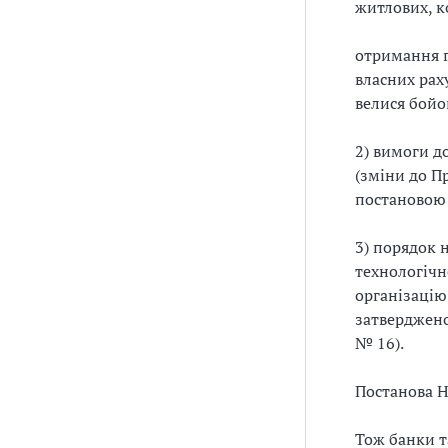
)
житлових, к
,
д
отримання г
о
власних раху
в
велися бойов
і
д
2) вимоги д
н
(зміни до П
и
постановою 
к
,
3) порядок 
в
технологічн
і
організацію
д
затверджено
е
№ 16).
о
.
Постанова 
Я
к
Тож банки т