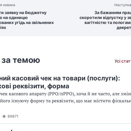
я новина
Наступна
ти заявку на бюджетну
За бажанням прац
ю на одиницю
скоротили відпустку у зв
ваних угідь на звільнених
вагітністю та пологам
іях
декре
 за темою
Усі ста
ний касовий чек на товари (послуги):
кові реквізити, форма
чек касового апарату (РРО/пРРО), хоча й не часто, але змін
його існуючу форму та реквізити, що має містити фіскаль
89871