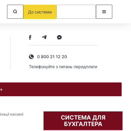
До системи
0 800 21 12 20
Телефонуйте з питань передплати
 →
зації касової
СИСТЕМА ДЛЯ
БУХГАЛТЕРА