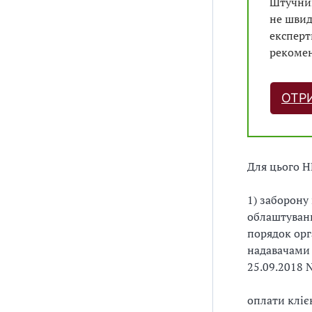
Штучний
т
не швид
р
експерт
і
рекомен
б
н
і
ОТР
ф
о
р
м
Для цього Н
у
(
1) заборону
з
облаштуванн
р
порядок орг
а
надавачами 
з
25.09.2018 
о
к
оплати кліє