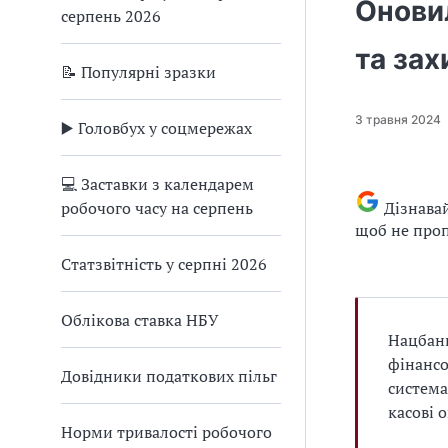
Оновил
серпень 2026
У
п
Х
е
та за
Г
р
📝 Популярні зразки
А
т
Л
у
3 травня 2024
▶️ Головбух у соцмережах
Т
с
Е
Г
💻 Заставки з календарем
Р
о
робочого часу на серпень
Дізнава
А
л
щоб не проп
о
в
Статзвітність у серпні 2026
б
у
Облікова ставка НБУ
х
Нацбанк
»
фінансо
Довідники податкових пільг
о
система
п
касові 
и
Норми тривалості робочого