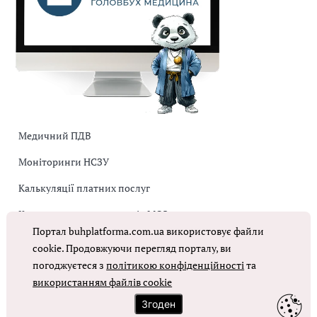
Медичний ПДВ
Моніторинги НСЗУ
Калькуляції платних послуг
Коригувальна накладна від МОЗ
Портал buhplatforma.com.ua використовує файли
Оплата праці в КНП
cookie. Продовжуючи перегляд порталу, ви
погоджуєтеся з
політикою конфіденційності
та
використанням файлів cookie
ОТРИМАТИ ДОСТУП
Згоден