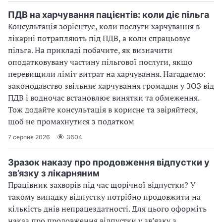
ПДВ на харчування пацієнтів: коли діє пільга
Консультація зорієнтує, коли послуги харчування в
лікарні потрапляють під ПДВ, а коли спрацьовує
пільга. На прикладі побачите, як визначити
оподатковувану частину пільгової послуги, якщо
перевищили ліміт витрат на харчування. Нагадаємо:
законодавство звільняє харчування громадян у ЗОЗ від
ПДВ і водночас встановлює винятки та обмеження.
Тож додайте консультація в корисне та звіряйтеся,
щоб не промахнутися з податком
7 серпня 2026
3604
Зразок наказу про продовження відпустки у
зв’язку з лікарняним
Працівник захворів під час щорічної відпустки? У
такому випадку відпустку потрібно продовжити на
кількість днів непрацездатності. Для цього оформіть
наказ про продовження відпустки у зв’язку з