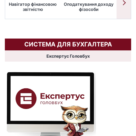
Навігатор фінансовою
Оподаткування доходу
ПД
звітністю
фізособи
СИСТЕМА ДЛЯ БУХГАЛТЕРА
Експертус Головбух