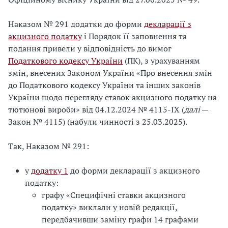
Наказом № 291 додатки до форми
декларації з
акцизного податку
і Порядок її заповнення та
подання привели у відповідність до вимог
Податкового кодексу України
(ПК), з урахуванням
змін, внесених Законом України «Про внесення змін
до Податкового кодексу України та інших законів
України щодо перегляду ставок акцизного податку на
тютюнові вироби» від 04.12.2024 № 4115-ІХ (
далі
—
Закон № 4115) (набули чинності з 25.03.2025).
Так, Наказом № 291:
у
додатку 1
до форми декларації з акцизного
податку:
графу «Специфічні ставки акцизного
податку» виклали у новій редакції,
передбачивши заміну графи 14 графами