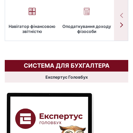
Навігатор фінансовою
Оподаткування доходу
ПД
звітністю
фізособи
СИСТЕМА ДЛЯ БУХГАЛТЕРА
Експертус Головбух