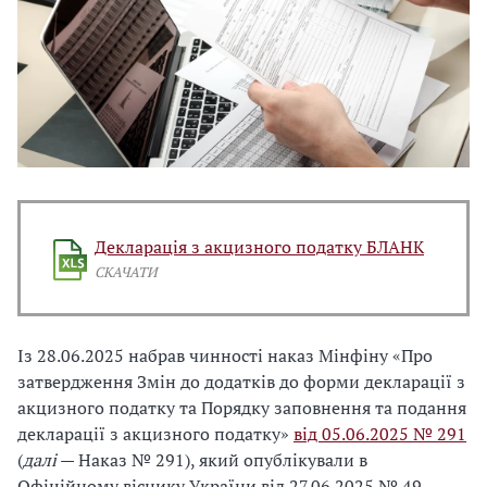
Декларація з акцизного податку БЛАНК
СКАЧАТИ
Із 28.06.2025 набрав чинності наказ Мінфіну «Про
затвердження Змін до додатків до форми декларації з
акцизного податку та Порядку заповнення та подання
декларації з акцизного податку»
від 05.06.2025 № 291
(
далі
— Наказ № 291), який опублікували в
Офіційному віснику України від 27.06.2025 № 49.