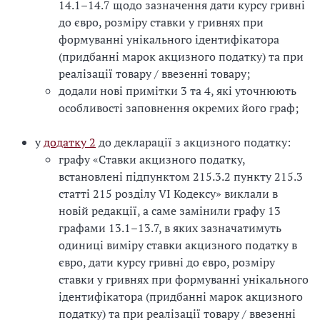
14.1–14.7 щодо зазначення дати курсу гривні
до євро, розміру ставки у гривнях при
формуванні унікального ідентифікатора
(придбанні марок акцизного податку) та при
реалізації товару / ввезенні товару;
додали нові примітки 3 та 4, які уточнюють
особливості заповнення окремих його граф;
у
додатку 2
до декларації з акцизного податку:
графу «Ставки акцизного податку,
встановлені підпунктом 215.3.2 пункту 215.3
статті 215 розділу VI Кодексу» виклали в
новій редакції, а саме замінили графу 13
графами 13.1–13.7, в яких зазначатимуть
одиниці виміру ставки акцизного податку в
євро, дати курсу гривні до євро, розміру
ставки у гривнях при формуванні унікального
ідентифікатора (придбанні марок акцизного
податку) та при реалізації товару / ввезенні