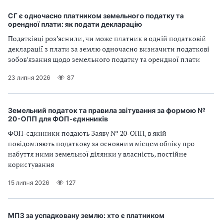
СГ є одночасно платником земельного податку та
орендної плати: як подати декларацію
Податківці роз’яснили, чи може платник в одній податковій
декларації з плати за землю одночасно визначити податкові
зобов’язання щодо земельного податку та орендної плати
23 липня 2026
87
Земельний податок та правила звітування за формою №
20-ОПП для ФОП-єдинників
ФОП-єдинники подають Заяву № 20-ОПП, в якій
повідомляють податкову за основним місцем обліку про
набуття ними земельної ділянки у власність, постійне
користування
15 липня 2026
127
МПЗ за успадковану землю: хто є платником