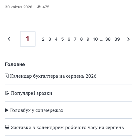
30 квітня 2026
475
1
...
2
3
4
5
6
7
8
9
10
38
39
Головне
🗓️ Календар бухгалтера на серпень 2026
📝 Популярні зразки
▶️ Головбух у соцмережах
💻 Заставки з календарем робочого часу на серпень