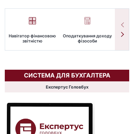
Навігатор фінансовою
Оподаткування доходу
ПД
звітністю
фізособи
СИСТЕМА ДЛЯ БУХГАЛТЕРА
Експертус Головбух