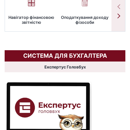
Навігатор фінансовою
Оподаткування доходу
ПД
звітністю
фізособи
СИСТЕМА ДЛЯ БУХГАЛТЕРА
Експертус Головбух