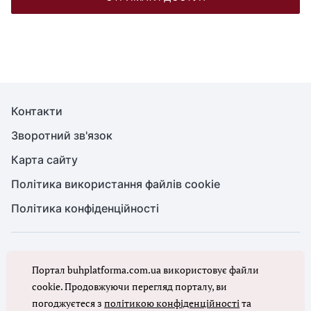
Контакти
Зворотний зв'язок
Карта сайту
Політика використання файлів cookie
Політика конфіденційності
© Головбух, 2026. Усі права захищено
Портал buhplatforma.com.ua використовує файли
Повне або часткове копіювання будь-яких матеріалів сайту,
цитування, публікація їх анотованих оглядів допускаються лише з
cookie. Продовжуючи перегляд порталу, ви
письмового дозволу редакції сайту Головбух
погоджуєтеся з
політикою конфіденційності
та