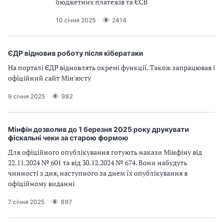
бюджетних платежів та ЄСВ
10 січня 2025
2414
ЄДР відновив роботу після кібератаки
На порталі ЄДР відновлять окремі функції. Також запрацював і
офіційний сайт Мін'юсту
9 січня 2025
982
Мінфін дозволив до 1 березня 2025 року друкувати
фіскальні чеки за старою формою
Для офіційного опублікування готують накази Мінфіну від
22.11.2024 № 601 та від 30.12.2024 № 674. Вони набудуть
чинності з дня, наступного за днем їх опублікування в
офіційному виданні
7 січня 2025
897