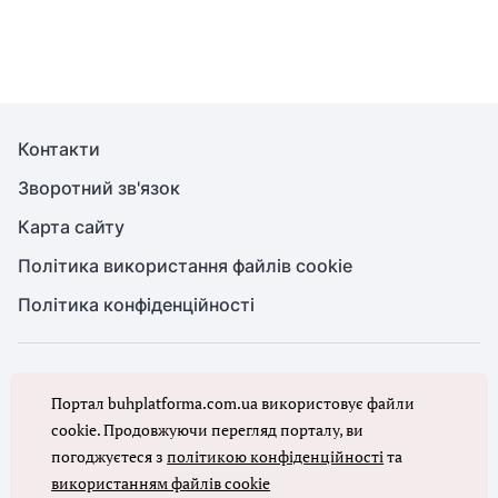
Контакти
Зворотний зв'язок
Карта сайту
Політика використання файлів cookie
Політика конфіденційності
© Головбух, 2026. Усі права захищено
Портал buhplatforma.com.ua використовує файли
Повне або часткове копіювання будь-яких матеріалів сайту,
цитування, публікація їх анотованих оглядів допускаються лише з
cookie. Продовжуючи перегляд порталу, ви
письмового дозволу редакції сайту Головбух
погоджуєтеся з
політикою конфіденційності
та
використанням файлів cookie
Ми в соцмережах