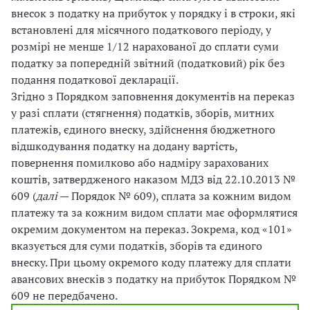
внесок з податку на прибуток у порядку і в строки, які
встановлені для місячного податкового періоду, у
розмірі не менше 1/12 нарахованої до сплати суми
податку за попередній звітний (податковий) рік без
подання податкової декларації.
Згідно з Порядком заповнення документів на переказ
у разі сплати (стягнення) податків, зборів, митних
платежів, єдиного внеску, здійснення бюджетного
відшкодування податку на додану вартість,
повернення помилково або надміру зарахованих
коштів, затвердженого наказом МДЗ від 22.10.2013 №
609 (
далі
— Порядок № 609), сплата за кожним видом
платежу та за кожним видом сплати має оформлятися
окремим документом на переказ. Зокрема, код «101»
вказується для суми податків, зборів та єдиного
внеску. При цьому окремого коду платежу для сплати
авансових внесків з податку на прибуток Порядком №
609 не передбачено.