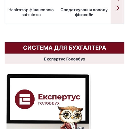
Навігатор фінансовою
Оподаткування доходу
ПД
звітністю
фізособи
СИСТЕМА ДЛЯ БУХГАЛТЕРА
Експертус Головбух