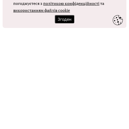
погоджуєтеся з
політикою конфіденційності
та
використанням файлів cookie
ОТРИМАТИ ДОСТУП
Згоден
Контакти
Зворотний зв'язок
Карта сайту
Політика використання файлів cookie
Політика конфіденційності
© Головбух, 2026. Усі права захищено
Повне або часткове копіювання будь-яких матеріалів сайту,
цитування, публікація їх анотованих оглядів допускаються лише з