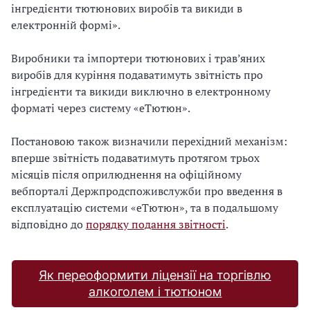
інгредієнти тютюнових виробів та викиди в
електронній формі».
Виробники та імпортери тютюнових і трав’яних
виробів для куріння подаватимуть звітність про
інгредієнти та викиди виключно в електронному
форматі через систему «еТютюн».
Постановою також визначили перехідний механізм:
вперше звітність подаватимуть протягом трьох
місяців після оприлюднення на офіційному
вебпорталі Держпродспоживслужби про введення в
експлуатацію системи «еТютюн», та в подальшому
відповідно до
порядку подання звітності
.
Як переоформити ліцензії на торгівлю
алкоголем і тютюном