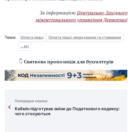
За інформацією
Центрально-Західного
міжрегіонального управління Держпраці
Теми:
Оплата праці
Оплата праці: нарахування та утримання
... всі
👇
Святкова пропозиція для бухгалтерів
Попередня новина
Кабмін підготував зміни до Податкового кодексу:
чого стосуються