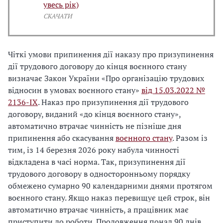
увесь рік)
СКАЧАТИ
Чіткі умови припинення дії наказу про призупинення
дії трудового договору до кінця воєнного стану
визначає Закон України «Про організацію трудових
відносин в умовах воєнного стану»
від 15.03.2022 №
2136-IX
. Наказ про призупинення дії трудового
договору, виданий «до кінця воєнного стану»,
автоматично втрачає чинність не пізніше дня
припинення або скасування
воєнного стану
. Разом із
тим, із 14 березня 2026 року набула чинності
відкладена в часі норма. Так, призупинення дії
трудового договору в односторонньому порядку
обмежено сумарно 90 календарними днями протягом
воєнного стану. Якщо наказ перевищує цей строк, він
автоматично втрачає чинність, а працівник має
приступити до роботи. Продовження понад 90 днів