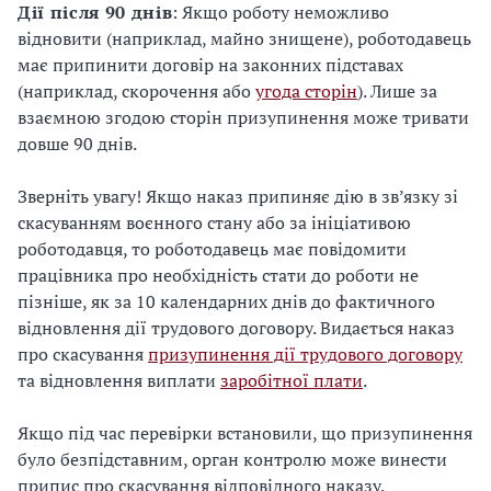
Дії після 90 днів
: Якщо роботу неможливо
відновити (наприклад, майно знищене), роботодавець
має припинити договір на законних підставах
(наприклад, скорочення або
угода сторін
). Лише за
взаємною згодою сторін призупинення може тривати
довше 90 днів.
Зверніть увагу! Якщо наказ припиняє дію в зв’язку зі
скасуванням воєнного стану або за ініціативою
роботодавця, то роботодавець має повідомити
працівника про необхідність стати до роботи не
пізніше, як за 10 календарних днів до фактичного
відновлення дії трудового договору. Видається наказ
про скасування
призупинення дії трудового договору
та відновлення виплати
заробітної плати
.
Якщо під час перевірки встановили, що призупинення
було безпідставним, орган контролю може винести
припис про скасування відповідного наказу.