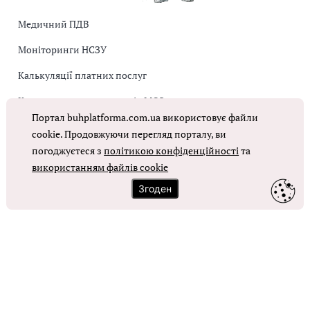
Медичний ПДВ
Моніторинги НСЗУ
Калькуляції платних послуг
Коригувальна накладна від МОЗ
Портал buhplatforma.com.ua використовує файли
Оплата праці в КНП
cookie. Продовжуючи перегляд порталу, ви
погоджуєтеся з
політикою конфіденційності
та
використанням файлів cookie
ОТРИМАТИ ДОСТУП
Згоден
Контакти
Зворотний зв'язок