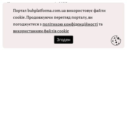
Коригувальна накладна від МОЗ
Портал buhplatforma.com.ua використовує файли
Оплата праці в КНП
cookie. Продовжуючи перегляд порталу, ви
погоджуєтеся з
політикою конфіденційності
та
використанням файлів cookie
ОТРИМАТИ ДОСТУП
Згоден
Контакти
Зворотний зв'язок
Карта сайту
Політика використання файлів cookie
Політика конфіденційності