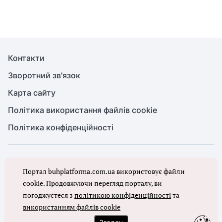
Контакти
Зворотний зв'язок
Карта сайту
Політика використання файлів cookie
Політика конфіденційності
© Головбух, 2026. Усі права захищено
Портал buhplatforma.com.ua використовує файли
Повне або часткове копіювання будь-яких матеріалів сайту,
цитування, публікація їх анотованих оглядів допускаються лише з
cookie. Продовжуючи перегляд порталу, ви
письмового дозволу редакції сайту Головбух
погоджуєтеся з
політикою конфіденційності
та
використанням файлів cookie
Ми в соцмережах