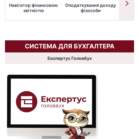
Навігатор фінансовою
Оподаткування доходу
ПД
звітністю
фізособи
СИСТЕМА ДЛЯ БУХГАЛТЕРА
Експертус Головбух