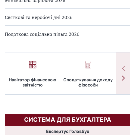
Мінімальна зарплата 2026
Святкові та неробочі дні 2026
Податкова соціальна пільга 2026
Навігатор фінансовою
Оподаткування доходу
ПД
звітністю
фізособи
СИСТЕМА ДЛЯ БУХГАЛТЕРА
Експертус Головбух