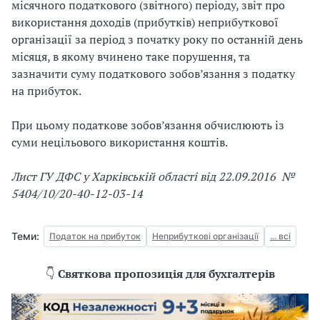
місячного податкового (звітного) періоду, звіт про
використання доходів (прибутків) неприбуткової
організації за період з початку року по останній день
місяця, в якому вчинено таке порушення, та
зазначити суму податкового зобов
’
язання з податку
на прибуток.
При цьому п
одаткове зобов
’
язання
обчислюють
із
суми нецільового використання коштів.
Лист
ГУ ДФС у Харківській області
від 22.09.2016 №
5404/10/20-40-12-03-14
Теми:
Податок на прибуток
Неприбуткові організації
... всі
👇
Святкова пропозиція для бухгалтерів