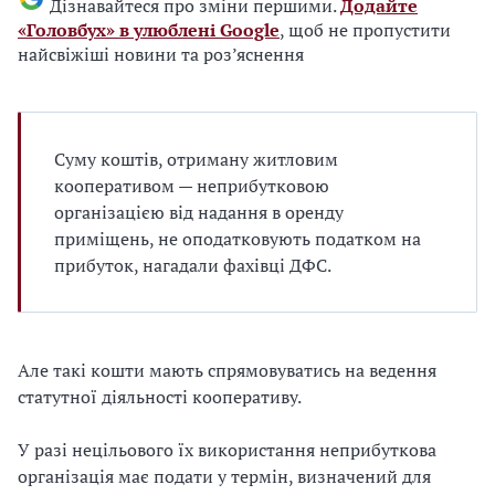
Дізнавайтеся про зміни першими.
Додайте
«Головбух» в улюблені Google
, щоб не пропустити
найсвіжіші новини та роз’яснення
Суму коштів, отриману житловим
кооперативом — неприбутковою
організацією від надання в оренду
приміщень, не оподатковують податком на
прибуток, нагадали фахівці ДФС.
Але
такі кошти
мають
спрямову
ватис
ь на ведення
статутної діяльності
кооперативу
.
У разі
нецільового їх використання
неприбуткова
організація
має
подати у термін, визначений для