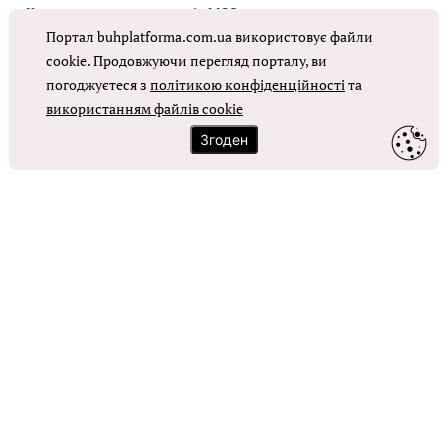
Коригувальна накладна від МОЗ
Портал buhplatforma.com.ua використовує файли
Оплата праці в КНП
cookie. Продовжуючи перегляд порталу, ви
погоджуєтеся з
політикою конфіденційності
та
використанням файлів cookie
ОТРИМАТИ ДОСТУП
Згоден
Контакти
Зворотний зв'язок
Карта сайту
Політика використання файлів cookie
Політика конфіденційності