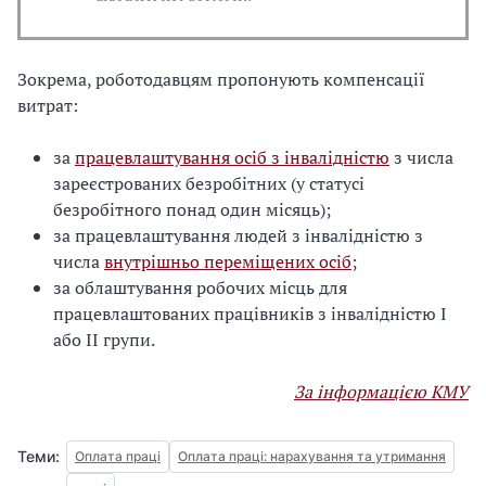
Зокрема, роботодавцям пропонують компенсації
витрат:
за
працевлаштування осіб з інвалідністю
з числа
зареєстрованих безробітних (у статусі
безробітного понад один місяць);
за працевлаштування людей з інвалідністю з
числа
внутрішньо переміщених осіб
;
за облаштування робочих місць для
працевлаштованих працівників з інвалідністю I
або II групи.
За інформацією КМУ
Теми:
Оплата праці
Оплата праці: нарахування та утримання