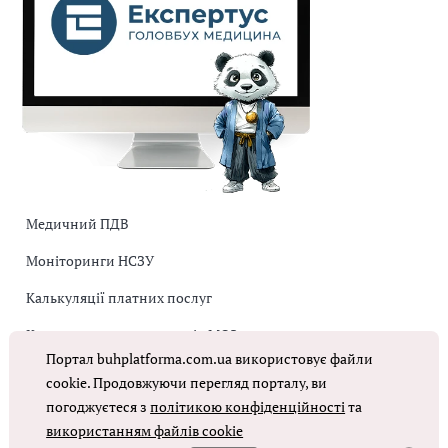
Медичний ПДВ
Моніторинги НСЗУ
Калькуляції платних послуг
Коригувальна накладна від МОЗ
Портал buhplatforma.com.ua використовує файли
Оплата праці в КНП
cookie. Продовжуючи перегляд порталу, ви
погоджуєтеся з
політикою конфіденційності
та
використанням файлів cookie
ОТРИМАТИ ДОСТУП