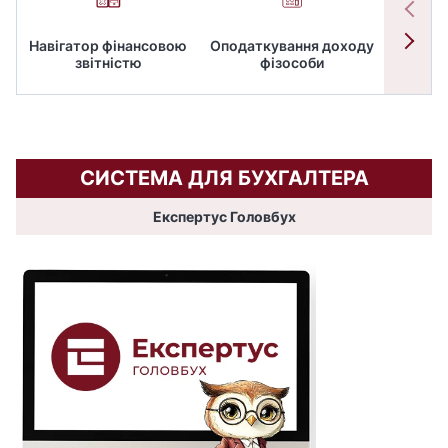
Навігатор фінансовою
Оподаткування доходу
ПД
звітністю
фізособи
СИСТЕМА ДЛЯ БУХГАЛТЕРА
Експертус Головбух