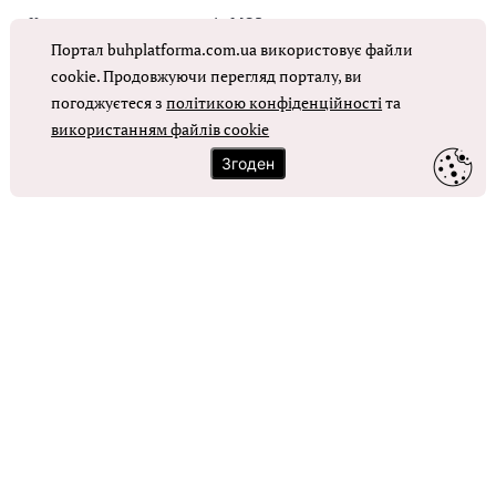
Коригувальна накладна від МОЗ
Портал buhplatforma.com.ua використовує файли
Оплата праці в КНП
cookie. Продовжуючи перегляд порталу, ви
погоджуєтеся з
політикою конфіденційності
та
використанням файлів cookie
ОТРИМАТИ ДОСТУП
Згоден
Контакти
Зворотний зв'язок
Карта сайту
Політика використання файлів cookie
Політика конфіденційності