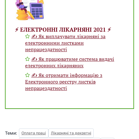
⚡️ ЕЛЕКТРОННІ ЛІКАРНЯНІ 2021 ⚡️
✍ Як виплачувати лікарняні за
електронними листками
непрацездатності
✍ Як працюватиме система видачі
електронних лікарняних
✍ Як отримати інформацію з
Електронного реєстру листків
непрацездатності
Теми:
Оплата праці
Лікарняні та декретні