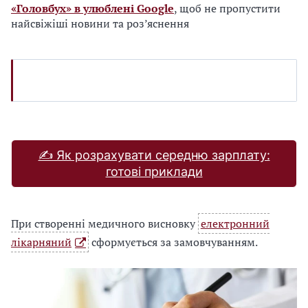
«Головбух» в улюблені Google
, щоб не пропустити
найсвіжіші новини та роз’яснення
✍ Як розрахувати середню зарплату:
готові приклади
При створенні медичного висновку
електронний
лікарняний
сформується за замовчуванням.