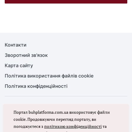
Контакти
Зворотний зв'язок
Карта сайту
Політика використання файлів cookie
Політика конфіденційності
© Головбух, 2026. Усі права захищено
Портал buhplatforma.com.ua використовує файли
Повне або часткове копіювання будь-яких матеріалів сайту,
цитування, публікація їх анотованих оглядів допускаються лише з
cookie. Продовжуючи перегляд порталу, ви
письмового дозволу редакції сайту Головбух
погоджуєтеся з
політикою конфіденційності
та