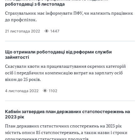
роботодавці з 6 листопада
Страхувальник має інформувати ПФУ, чи належить працівник
до профспілок.
21 листопада 2022
1447
Що отримали роботодавці від реформи служби
зайнятості
Скасували квоти на працевлаштування окремих категорій
осіб і передбачили компенсацію витрат на зарплату осіб
віком до 25 років.
4 листопада 2022
1102
Кабмін затвердив план державних статспостережень на
2023 рік
План державних статистичних спостережень на 2023 рік
містить описи 85 статспостережень, а також назви і строки
оприлюднення статистичних продуктів.