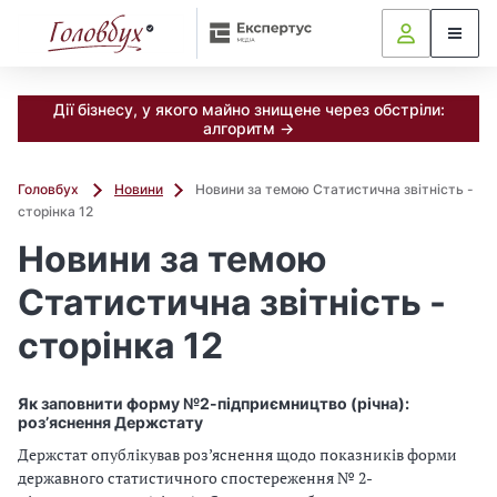
Дії бізнесу, у якого майно знищене через обстріли:
алгоритм →
Головбух
Новини
Новини за темою Статистична звітність -
сторінка 12
Новини за темою
Статистична звітність -
сторінка 12
Як заповнити форму №2-підприємництво (річна):
роз’яснення Держстату
Держстат опублікував роз’яснення щодо показників форми
державного статистичного спостереження № 2-