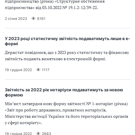
підприємництво (річна) «Структурне обстеження
підприємства» від 03.10.2022 № 19.1.2-12/39-22.
2 січня 2023
8161
У 2023 році статистичну звітність подаватимуть лише в е-
формі
Держстат повідомив, що з 2023 року статистичну та фінансову
звітність подають винятково в електронній формі.
19 грудня 2022
1117
Звітність за 2022 рік нотаріуси подаватимуть за новою
формою
Мін’юст затвердив нову форму звітності № 1-нотаріат (річна)
«Звіт про роботу державних, приватних нотаріусів,
Міністерства юстиції України та його територіальних органів
у сфері нотаріату».
19 грудня 2022
2683