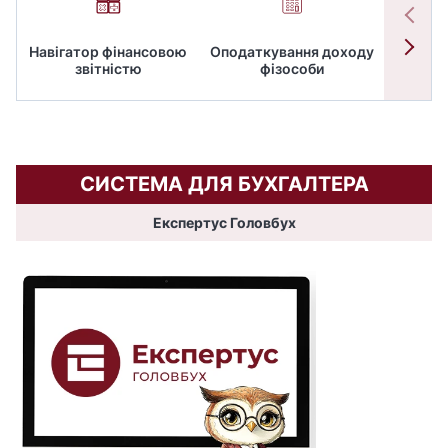
Навігатор фінансовою
Оподаткування доходу
ПД
звітністю
фізособи
СИСТЕМА ДЛЯ БУХГАЛТЕРА
Експертус Головбух