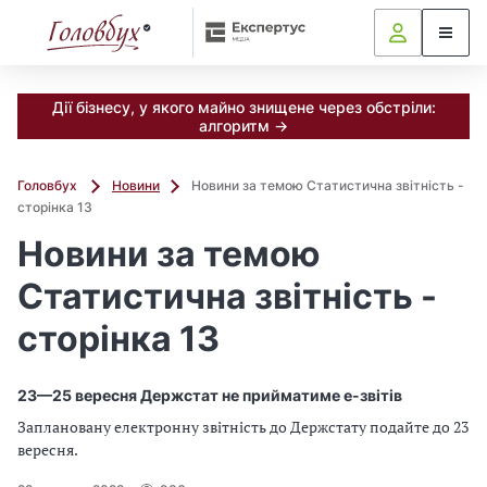
Дії бізнесу, у якого майно знищене через обстріли:
алгоритм →
Головбух
Новини
Новини за темою Статистична звітність -
сторінка 13
Новини за темою
Статистична звітність -
сторінка 13
23—25 вересня Держстат не прийматиме е-звітів
Заплановану електронну звітність до Держстату подайте до 23
вересня.