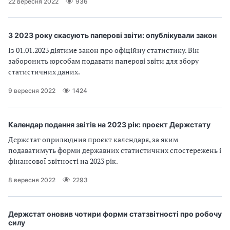
22 вересня 2022
936
З 2023 року скасують паперові звіти: опублікували закон
Із 01.01.2023 діятиме закон про офіційну статистику. Він
заборонить юрсобам подавати паперові звіти для збору
статистичних даних.
9 вересня 2022
1424
Календар подання звітів на 2023 рік: проєкт Держстату
Держстат оприлюднив проєкт календаря, за яким
подаватимуть форми державних статистичних спостережень і
фінансової звітності на 2023 рік.
8 вересня 2022
2293
Держстат оновив чотири форми статзвітності про робочу
силу