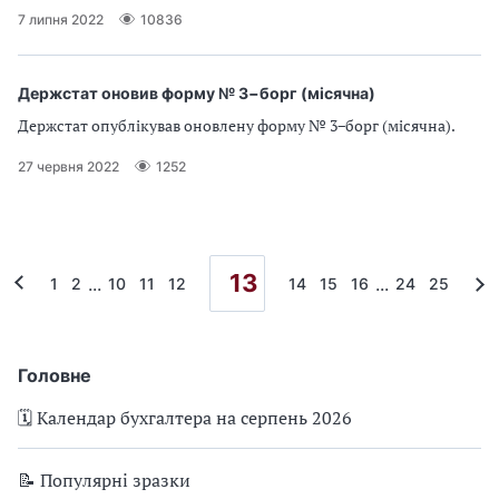
7 липня 2022
10836
Держстат оновив форму № 3−борг (місячна)
Держстат опублікував оновлену форму № 3−борг (місячна).
27 червня 2022
1252
13
...
...
1
2
10
11
12
14
15
16
24
25
Головне
🗓️ Календар бухгалтера на серпень 2026
📝 Популярні зразки