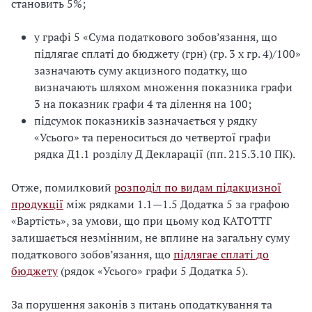
становить 5%;
у графі 5 «Сума податкового зобов’язання, що
підлягає сплаті до бюджету (грн) (гр. 3 х гр. 4)/100»
зазначають суму акцизного податку, що
визначають шляхом множення показника графи
3 на показник графи 4 та ділення на 100;
підсумок показників зазначається у рядку
«Усього» та переноситься до четвертої графи
рядка Д1.1 розділу Д Декларації (пп. 215.3.10 ПК).
Отже, помилковий
розподіл по видам підакцизної
продукції
між рядками 1.1—1.5 Додатка 5 за графою
«Вартість», за умови, що при цьому код КАТОТТГ
залишається незмінним, не вплине на загальну суму
податкового зобов’язання, що
підлягає сплаті до
бюджету
(рядок «Усього» графи 5 Додатка 5).
За порушення законів з питань оподаткування та