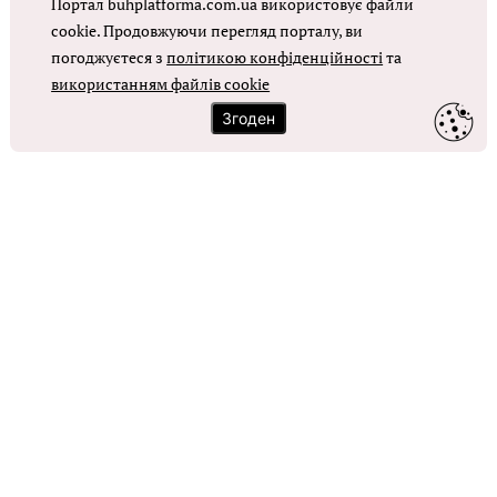
Портал buhplatforma.com.ua використовує файли
Оплата праці в КНП
cookie. Продовжуючи перегляд порталу, ви
погоджуєтеся з
політикою конфіденційності
та
ОТРИМАТИ ДОСТУП
використанням файлів cookie
Згоден
Контакти
Зворотний зв'язок
Карта сайту
Політика використання файлів cookie
Політика конфіденційності
© Головбух, 2026. Усі права захищено