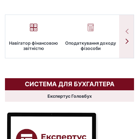
Навігатор фінансовою
Оподаткування доходу
ПД
звітністю
фізособи
СИСТЕМА ДЛЯ БУХГАЛТЕРА
Експертус Головбух