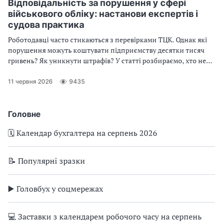
Відповідальність за порушення у сфері
військового обліку: настанови експертів і
судова практика
Роботодавці часто стикаються з перевірками ТЦК. Однак які
порушення можуть коштувати підприємству десятки тисяч
гривень? Як уникнути штрафів? У статті розбираємо, хто несе
відповідальність, коли можливі перевірки без попередження
та чи підсумовують штрафи за кожне порушення
11 червня 2026
9435
Головне
🗓️ Календар бухгалтера на серпень 2026
📝 Популярні зразки
▶️ Головбух у соцмережах
💻 Заставки з календарем робочого часу на серпень