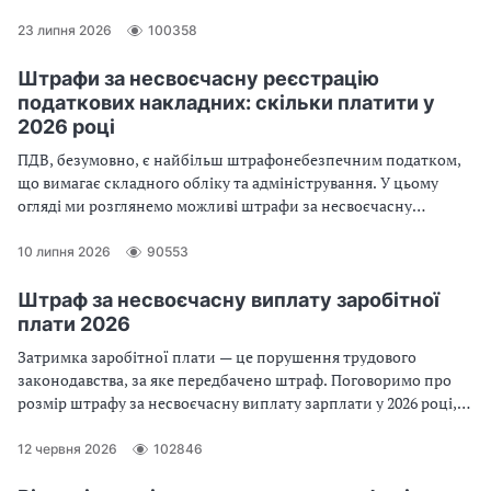
23 липня 2026
100358
Штрафи за несвоєчасну реєстрацію
податкових накладних: скільки платити у
2026 році
ПДВ, безумовно, є найбільш штрафонебезпечним податком,
що вимагає складного обліку та адміністрування. У цьому
огляді ми розглянемо можливі штрафи за несвоєчасну
реєстрацію податкових накладних або коригування
розрахунків
10 липня 2026
90553
Штраф за несвоєчасну виплату заробітної
плати 2026
Затримка заробітної плати — це порушення трудового
законодавства, за яке передбачено штраф. Поговоримо про
розмір штрафу за несвоєчасну виплату зарплати у 2026 році,
та коли вдасться уникнути покарання
12 червня 2026
102846