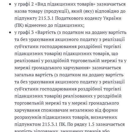
у графі 2 «Вид підакцизних товарів» зазначається
назва товару (продукції), який (яку) відповідно до
підпункту 215.3.1 Податкового кодексу України
(ПК) віднесено до підакцизних;
у графі 3 «Вартість (з податком на додану вартість
та без урахування акцизного податку з реалізації
суб’єктами господарювання роздрібної торгівлі
підакцизних товарів) підакцизних товарів, що
реалізовані у роздрібній торговельній мережі та у
мережі громадського харчування» зазначається
загальна вартість (з податком на додану вартість
та без урахування акцизного податку з реалізації
суб’єктами господарювання роздрібної торгівлі
підакцизних товарів) реалізованих у роздрібній
торговельній мережі та у мережі громадського
харчування споживачам незалежно від форми
розрахунків підакцизних товарів, визначених
підпунктом 215.3.1 ПК. По рядку 1.5 зазначається
вартість зіпсованих, знищених товарів або