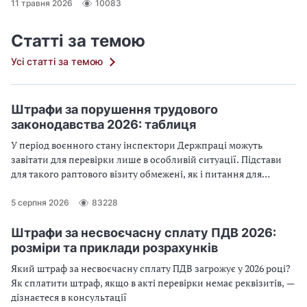
11 травня 2026
10083
Статті за темою
Усі статті за темою
Штрафи за порушення трудового
законодавства 2026: таблиця
У період воєнного стану інспектори Держпраці можуть
завітати для перевірки лише в особливій ситуації. Підстави
для такого раптового візиту обмежені, як і питання для
перевірки. Експерт нагадує випадки, коли Держпраці може
провести позапланову перевірку, і розміри трудових штрафів
5 серпня 2026
83228
у 2026 році
Штрафи за несвоєчасну сплату ПДВ 2026:
розміри та приклади розрахунків
Який штраф за несвоєчасну сплату ПДВ загрожує у 2026 році?
Як сплатити штраф, якщо в акті перевірки немає реквізитів, —
дізнаєтеся в консультації