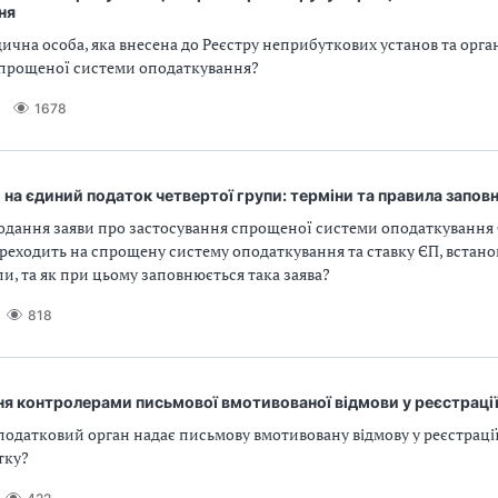
ня
чна особа, яка внесена до Реєстру неприбуткових установ та орган
спрощеної системи оподаткування?
1678
на єдиний податок четвертої групи: терміни та правила запов
подання заяви про застосування спрощеної системи оподаткування
реходить на спрощену систему оподаткування та ставку ЄП, встано
пи, та як при цьому заповнюється така заява?
818
ня контролерами письмової вмотивованої відмови у реєстраці
податковий орган надає письмову вмотивовану відмову у реєстраці
тку?