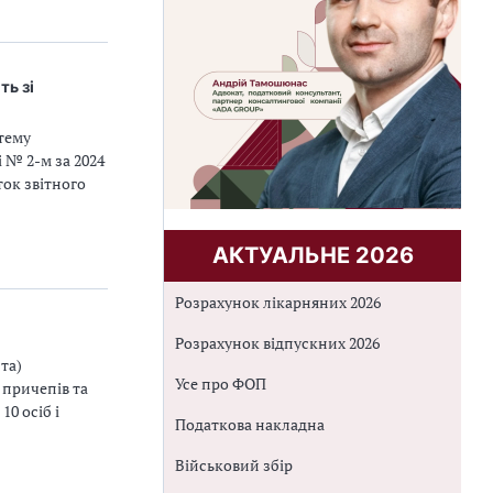
ть зі
стему
 № 2-м за 2024
ток звітного
АКТУАЛЬНЕ 2026
Розрахунок лікарняних 2026
Розрахунок відпускних 2026
та)
Усе про ФОП
 причепів та
0 осіб i
Податкова накладна
Військовий збір