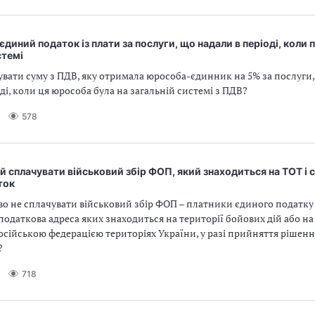
єдиний податок із плати за послуги, що надали в періоді, коли 
стемі
вати суму з ПДВ, яку отримала юрособа-єдинник на 5% за послуги, 
оді, коли ця юрособа була на загальній системі з ПДВ?
578
й сплачувати військовий збір ФОП, який знаходиться на ТОТ і 
ток
о не сплачувати військовий збір ФОП – платники єдиного податку
 податкова адреса яких знаходиться на території бойових дій або н
сійською федерацією територіях України, у разі прийняття рішенн
?
718