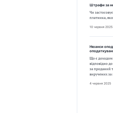
Штрафи за не
Чи застосовує
платника, як
10 червня 2025
Нюанси опода
оподаткуван
Що є доходом 
відповідно до
за проданий т
виручених за 
4 червня 2025