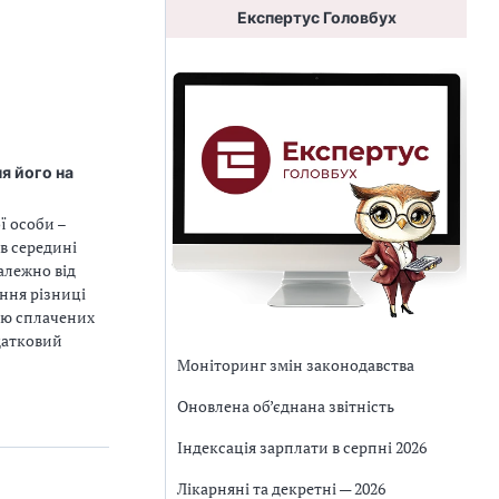
Експертус Головбух
я його на
ї особи –
 в середині
алежно від
ння різниці
ою сплачених
одатковий
Моніторинг змін законодавства
Оновлена об’єднана звітність
Індексація зарплати в серпні 2026
Лікарняні та декретні — 2026