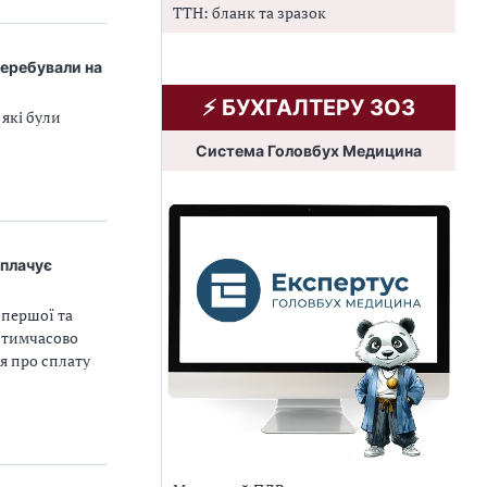
ТТН: бланк та зразок
перебували на
⚡️ БУХГАЛТЕРУ ЗОЗ
які були
Система Головбух Медицина
сплачує
 першої та
а тимчасово
я про сплату