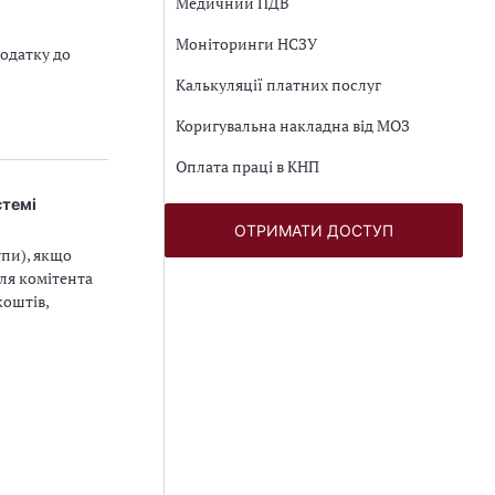
Медичний ПДВ
Моніторинги НСЗУ
податку до
Калькуляції платних послуг
Коригувальна накладна від МОЗ
Оплата праці в КНП
стемі
ОТРИМАТИ ДОСТУП
упи), якщо
для комітента
коштів,