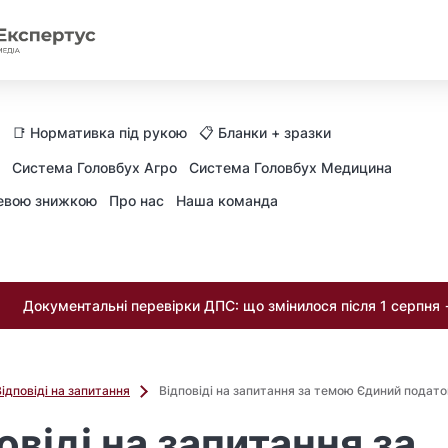
📑 Нормативка під рукою
📋 Бланки + зразки
Система Головбух Агро
Система Головбух Медицина
невою знижкою
Про нас
Наша команда
Документальні перевірки ДПС: що змінилося після 1 серпня
Відповіді на запитання
Відповіді на запитання за темою Єдиний податок
овіді на запитання за