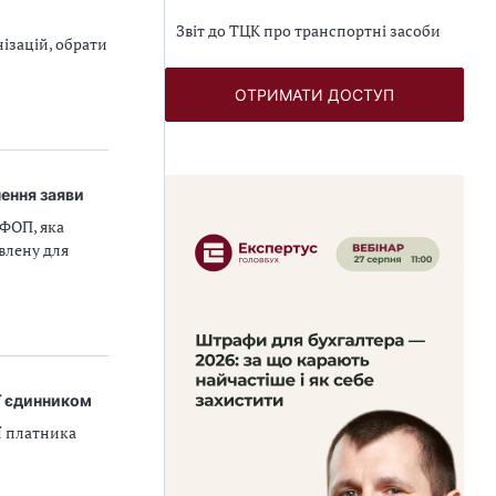
Звіт до ТЦК про транспортні засоби
ізацій, обрати
ОТРИМАТИ ДОСТУП
нення заяви
 ФОП, яка
влену для
ї єдинником
ї платника