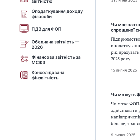
31 липня 2025
звітністю
Оподаткування доходу
фізособи
Чи має платн
ПДВ для ФОП
спрощеної с
Підприємство 
Об’єднана звітність —
оподаткування
2026
рік, врахуват
Фінансова звітність за
2025 року
МСФЗ
15 липня 2025
Консолідована
фінзвітність
Чи можуть Ф
Чи може ФОП-п
здійснювати р
напівпричепів
більше, транс
9 липня 2025