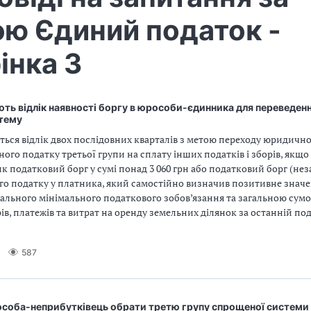
ю Єдиний податок -
інка 3
ть відлік наявності боргу в юрособи-єдинника для переведенн
стему
ься відлік двох послідовних кварталів з метою переходу юридично
ого податку третьої групи на сплату інших податків і зборів, якщо
к податковий борг у сумі понад 3 060 грн або податковий борг (нез
го податку у платника, який самостійно визначив позитивне значе
гального мінімального податкового зобов’язання та загальною сум
рів, платежів та витрат на оренду земельних ділянок за останній п
587
соба-неприбутківець обрати третю групу спрощеної системи