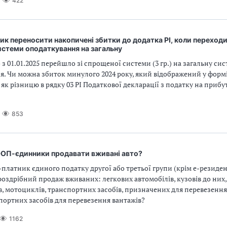
422
ик переносити накопичені збитки до додатка РІ, коли переходи
истеми оподаткування на загальну
з 01.01.2025 перейшло зі спрощеної системи (3 гр.) на загальну си
. Чи можна збиток минулого 2024 року, який відображений у формі
и як різницю в рядку 03 РІ Податкової декларації з податку на прибу
853
ОП-єдинники продавати вживані авто?
латник єдиного податку другої або третьої групи (крім е-резиден
оздрібний продаж вживаних: легкових автомобілів, кузовів до них,
, мотоциклів, транспортних засобів, призначених для перевезення 1
портних засобів для перевезення вантажів?
1162