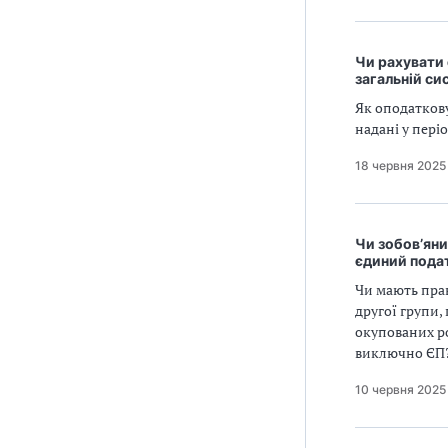
Чи рахувати 
загальній си
Як оподаткову
надані у пері
18 червня 2025
Чи зобов’яни
єдиний пода
Чи мають прав
другої групи,
окупованих ро
виключно ЄП
10 червня 2025