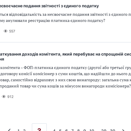
своєчасне подання звітності з єдиного податку
ться відповідальність за несвоєчасне подання звітності з єдиного 
ому анулювали реєстрацію платника єдиного податку?
557
ткування доходів комітента, який перебуває на спрощеній си
ня
комітента – ФОП-платника єдиного податку (другої або третьої гр
 договору комісії комісіонер з суми коштів, що надійшли до нього 
овар, самостійно відраховує з них свою винагороду: загальна сума 
проданий товар чи сума кошів за мінусом винагороди комісіонера?
912
3
...
1
2
4
5
6
7
8
9
10
29
30