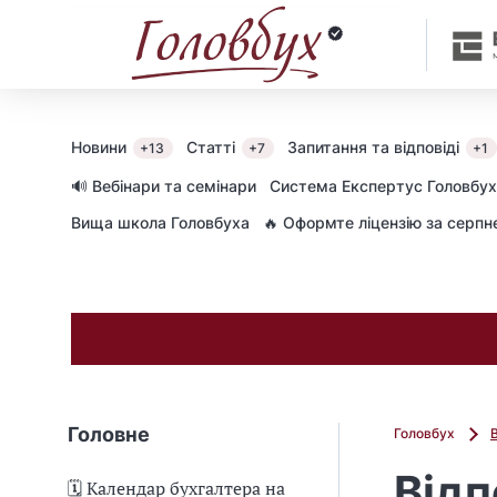
Новини
Статті
Запитання та відповіді
+13
+7
+1
🔊 Вебінари та семінари
Cистема Експертус Головбух
Вища школа Головбуха
🔥 Оформте ліцензію за серп
Головне
Головбух
Відп
🗓️ Календар бухгалтера на