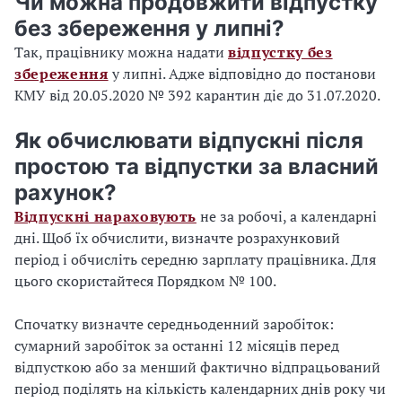
Чи можна продовжити відпустку
без збереження у липні?
Так, працівнику можна надати
відпустку без
збереження
у липні. Адже відповідно до постанови
КМУ від 20.05.2020 № 392 карантин діє до 31.07.2020.
Як обчислювати відпускні після
простою та відпустки за власний
рахунок?
Відпускні нараховують
не за робочі, а календарні
дні. Щоб їх обчислити, визначте розрахунковий
період і обчисліть середню зарплату працівника. Для
цього скористайтеся Порядком № 100.
Спочатку визначте середньоденний заробіток:
сумарний заробіток за останні 12 місяців перед
відпусткою або за менший фактично відпрацьований
період поділять на кількість календарних днів року чи