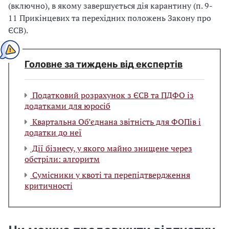
(включно), в якому завершується дія карантину (п. 9-
11 Прикінцевих та перехідних положень Закону про
ЄСВ).
Головне за тиждень від експертів
Податковий розрахунок з ЄСВ та ПДФО із
додатками для юросіб
Квартальна Об’єднана звітність для ФОПів і
додатки до неї
Дії бізнесу, у якого майно знищене через
обстріли: алгоритм
Сумісники у квоті та перепідтвердження
критичності