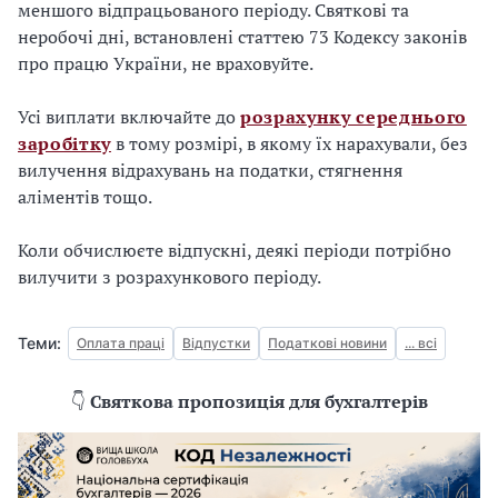
меншого відпрацьованого періоду. Святкові та
неробочі дні, встановлені статтею 73 Кодексу законів
про працю України, не враховуйте.
Усі виплати включайте до
розрахунку середнього
заробітку
в тому розмірі, в якому їх нарахували, без
вилучення відрахувань на податки, стягнення
аліментів тощо.
Коли обчислюєте відпускні, деякі періоди потрібно
вилучити з розрахункового періоду.
Теми:
Оплата праці
Відпустки
Податкові новини
... всі
👇
Святкова пропозиція для бухгалтерів