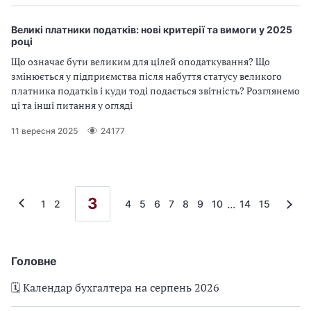
Великі платники податків: нові критерії та вимоги у 2025
році
Що означає бути великим для цілей оподаткування? Що
змінюється у підприємства після набуття статусу великого
платника податків і куди тоді подається звітність? Розглянемо
ці та інші питання у огляді
11 вересня 2025
24177
3
...
1
2
4
5
6
7
8
9
10
14
15
Головне
🗓️ Календар бухгалтера на серпень 2026