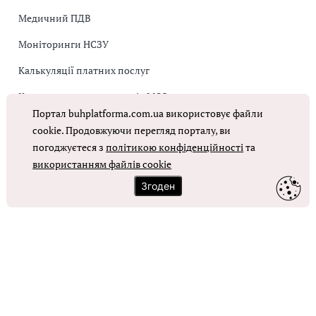
Медичний ПДВ
Моніторинги НСЗУ
Калькуляції платних послуг
Коригувальна накладна від МОЗ
Портал buhplatforma.com.ua використовує файли
Оплата праці в КНП
cookie. Продовжуючи перегляд порталу, ви
погоджуєтеся з
політикою конфіденційності
та
використанням файлів cookie
ОТРИМАТИ ДОСТУП
Згоден
Контакти
Зворотний зв'язок