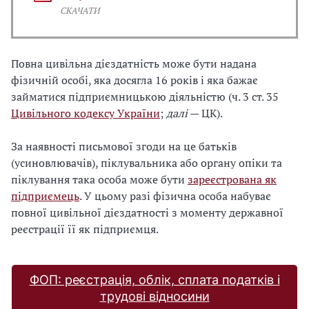
СКАЧАТИ
Повна цивільна дієздатність може бути надана
фізичній особі, яка досягла 16 років і яка бажає
займатися підприємницькою діяльністю (ч. 3 ст. 35
Цивільного кодексу України
;
далі
— ЦК).
За наявності письмової згоди на це батьків
(усиновлювачів), піклувальника або органу опіки та
піклування така особа може бути
зареєстрована як
підприємець
. У цьому разі фізична особа набуває
повної цивільної дієздатності з моменту державної
реєстрації її як підприємця.
ФОП: реєстрація, облік, сплата податків і
трудові відносини