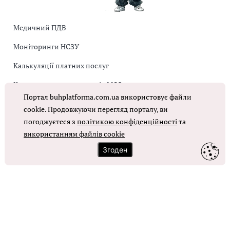
Медичний ПДВ
Моніторинги НСЗУ
Калькуляції платних послуг
Коригувальна накладна від МОЗ
Портал buhplatforma.com.ua використовує файли
Оплата праці в КНП
cookie. Продовжуючи перегляд порталу, ви
погоджуєтеся з
політикою конфіденційності
та
ОТРИМАТИ ДОСТУП
використанням файлів cookie
Згоден
Контакти