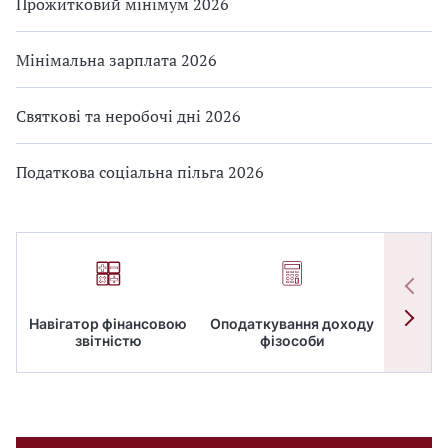
Прожитковий мінімум 2026
Мінімальна зарплата 2026
Святкові та неробочі дні 2026
Податкова соціальна пільга 2026
Навігатор фінансовою
Оподаткування доходу
ПД
звітністю
фізособи